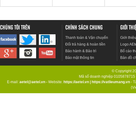
CHÚNG TÔI TRÊN
CHÍNH SÁCH CHUNG
GIỚI TH
Thanh toán & Vận chuyển
Giới thiệ
Đổi trả hàng & hoàn tiền
Logo AEt
Bảo hành & Bảo trì
Bố cáo th
Bảo mật thông tin
Bản đồ c
© Copyright 201
Mã số doanh nghiệp 0105878715 d
E-mail:
aetel@aetel.vn -
Website:
https://aetel.vn
|
https://vatlieumang.vn
- T
(V