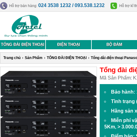
024 3538 1232 / 093.538.1232
Hỗ trợ bán hàng:
Hỗ trợ kĩ t
TỔNG ĐÀI ĐIỆN THOẠI
ĐIỆN THOẠI
BỘ ĐÀM
Trang chủ
›
Sản Phẩm
›
TỔNG ĐÀI ĐIỆN THOẠI
›
Tổng đài điện thoại Panas
Tổng đài đi
Mã Sản Phẩm:
K
Bảo hành: 
Tình trạng
Hãng sản x
Miễn phí v
5Km, > 3.000.
Điểm bán: