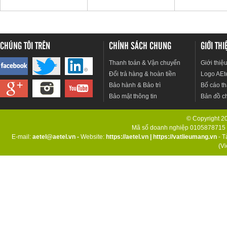
CHÚNG TÔI TRÊN
CHÍNH SÁCH CHUNG
GIỚI TH
Thanh toán & Vận chuyển
Giới thiệ
Đổi trả hàng & hoàn tiền
Logo AEt
Bảo hành & Bảo trì
Bố cáo th
Bảo mật thông tin
Bản đồ c
© Copyright 201
Mã số doanh nghiệp 0105878715 d
E-mail:
aetel@aetel.vn -
Website:
https://aetel.vn
|
https://vatlieumang.vn
- T
(V