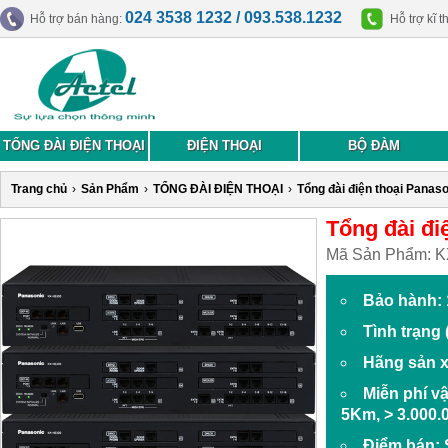
024 3538 1232 / 093.538.1232
Hỗ trợ bán hàng:
Hỗ trợ kĩ t
TỔNG ĐÀI ĐIỆN THOẠI
ĐIỆN THOẠI
BỘ ĐÀM
Trang chủ
›
Sản Phẩm
›
TỔNG ĐÀI ĐIỆN THOẠI
›
Tổng đài điện thoại Panas
Tổng đài đi
Mã Sản Phẩm:
K
Bảo hành: 
Tình trạng
Hãng sản x
Miễn phí v
5Km, > 3.000.
Điểm bán: