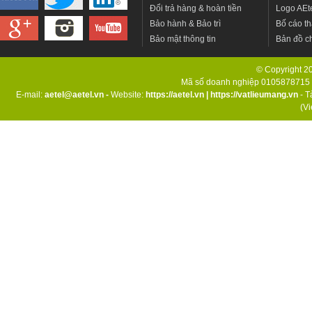
Đổi trả hàng & hoàn tiền
Logo AEt
Bảo hành & Bảo trì
Bố cáo th
Bảo mật thông tin
Bản đồ c
© Copyright 201
Mã số doanh nghiệp 0105878715 d
E-mail:
aetel@aetel.vn -
Website:
https://aetel.vn
|
https://vatlieumang.vn
- T
(V