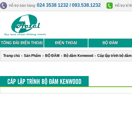
024 3538 1232 / 093.538.1232
Hỗ trợ bán hàng:
Hỗ trợ kĩ t
TỔNG ĐÀI ĐIỆN THOẠI
ĐIỆN THOẠI
BỘ ĐÀM
Trang chủ
›
Sản Phẩm
›
BỘ ĐÀM
›
Bộ đàm Kenwood
›
Cáp lập trình bộ đà
CÁP LẬP TRÌNH BỘ ĐÀM KENWOOD