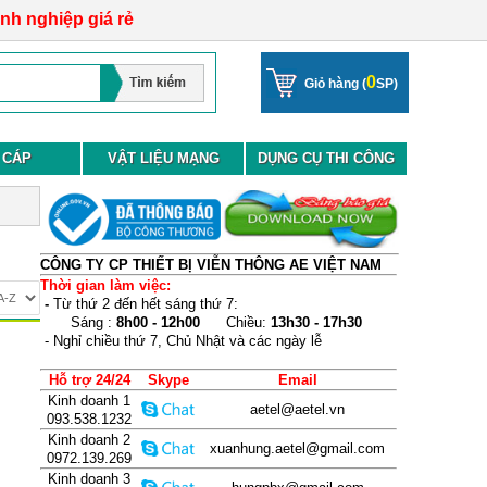
anh nghiệp giá rẻ
0
Giỏ hàng (
SP)
 CÁP
VẬT LIỆU MẠNG
DỤNG CỤ THI CÔNG
CÔNG TY CP THIẾT BỊ VIỄN THÔNG AE VIỆT NAM
Thời gian làm việc:
-
Từ thứ 2 đến hết sáng thứ 7:
Sáng :
8h00 - 12h00
Chiều:
13h30 - 17h30
- Nghỉ chiều thứ 7, Chủ Nhật và các ngày lễ
Hỗ trợ 24/24
Skype
Email
Kinh doanh 1
aetel@aetel.vn
093.538.1232
Kinh doanh 2
xuanhung.aetel@gmail.com
0972.139.269
Kinh doanh 3