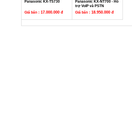
Panasonic KX-TS730
Panasonic KX-NT700 - Hỗ
trợ VoIP và PSTN
: 17.000.000 đ
: 18.950.000 đ
Giá bán
Giá bán