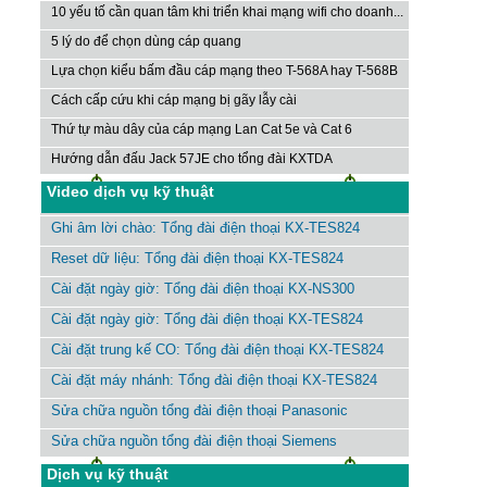
10 yếu tố cần quan tâm khi triển khai mạng wifi cho doanh...
5 lý do để chọn dùng cáp quang
Lựa chọn kiểu bấm đầu cáp mạng theo T-568A hay T-568B
Cách cấp cứu khi cáp mạng bị gãy lẫy cài
Thứ tự màu dây của cáp mạng Lan Cat 5e và Cat 6
Hướng dẫn đấu Jack 57JE cho tổng đài KXTDA
Video dịch vụ kỹ thuật
Ghi âm lời chào: Tổng đài điện thoại KX-TES824
Reset dữ liệu: Tổng đài điện thoại KX-TES824
Cài đặt ngày giờ: Tổng đài điện thoại KX-NS300
Cài đặt ngày giờ: Tổng đài điện thoại KX-TES824
Cài đặt trung kế CO: Tổng đài điện thoại KX-TES824
Cài đặt máy nhánh: Tổng đài điện thoại KX-TES824
Sửa chữa nguồn tổng đài điện thoại Panasonic
Sửa chữa nguồn tổng đài điện thoại Siemens
Dịch vụ kỹ thuật