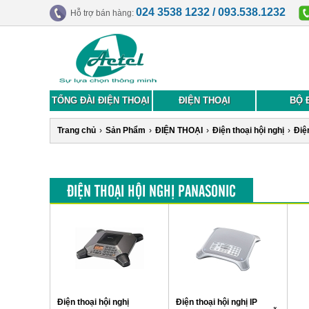
024 3538 1232 / 093.538.1232
Hỗ trợ bán hàng:
TỔNG ĐÀI ĐIỆN THOẠI
ĐIỆN THOẠI
BỘ 
Trang chủ
›
Sản Phẩm
›
ĐIỆN THOẠI
›
Điện thoại hội nghị
›
Điệ
ĐIỆN THOẠI HỘI NGHỊ PANASONIC
Điện thoại hội nghị
Điện thoại hội nghị IP