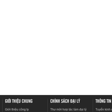
GIỚI THIỆU CHUNG
CHÍNH SÁCH ĐẠI LÝ
THÔNG TIN
Giới thiệu công ty
Thư mời hợp tác làm đại lý
Tuyển kinh