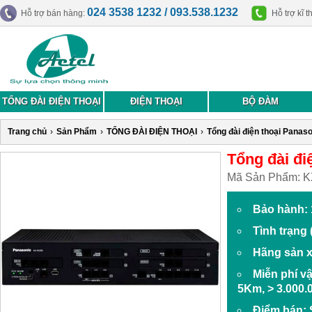
024 3538 1232 / 093.538.1232
Hỗ trợ bán hàng:
Hỗ trợ kĩ t
TỔNG ĐÀI ĐIỆN THOẠI
ĐIỆN THOẠI
BỘ ĐÀM
Trang chủ
›
Sản Phẩm
›
TỔNG ĐÀI ĐIỆN THOẠI
›
Tổng đài điện thoại Panas
Tổng đài đi
Mã Sản Phẩm:
K
Bảo hành: 
Tình trạng
Hãng sản x
Miễn phí v
5Km, > 3.000.
Điểm bán: