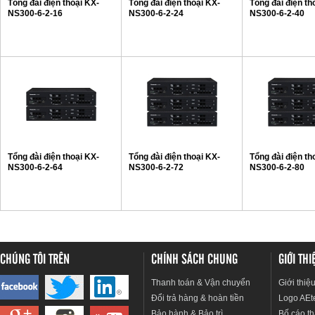
Tổng đài điện thoại KX-
Tổng đài điện thoại KX-
Tổng đài điện th
NS300-6-2-16
NS300-6-2-24
NS300-6-2-40
Tổng đài điện thoại KX-
Tổng đài điện thoại KX-
Tổng đài điện th
NS300-6-2-64
NS300-6-2-72
NS300-6-2-80
CHÚNG TÔI TRÊN
CHÍNH SÁCH CHUNG
GIỚI TH
Thanh toán & Vận chuyển
Giới thiệ
Đổi trả hàng & hoàn tiền
Logo AEt
Bảo hành & Bảo trì
Bố cáo th