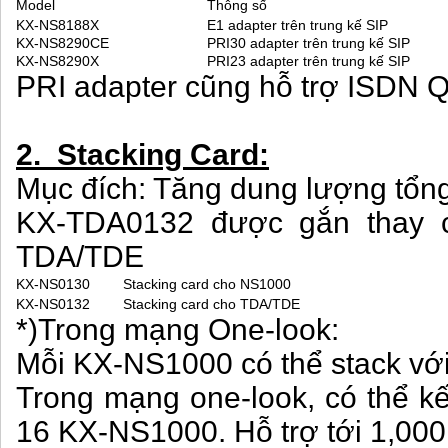
Model
Thông số
KX-NS8188X
E1 adapter trên trung kế SIP
KX-NS8290CE
PRI30 adapter trên trung kế SIP
KX-NS8290X
PRI23 adapter trên trung kế SIP
PRI adapter cũng hỗ trợ ISDN Q
2. Stacking Card:
Mục đích: Tăng dung lượng tổn
KX-TDA0132 được gắn thay c
TDA/TDE
KX-NS0130
Stacking card cho NS1000
KX-NS0132
Stacking card cho TDA/TDE
*)Trong mạng One-look:
Mỗi KX-NS1000 có thể stack vớ
Trong mạng one-look, có thể kế
16 KX-NS1000. Hỗ trợ tới 1,00