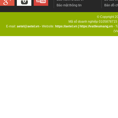
Bảo mật thông tin
Bản đồ c
© Copyright 201
Mã số doanh nghiệp 0105878715 d
E-mail:
aetel@aetel.vn -
Website:
https://aetel.vn
|
https://vatlieumang.vn
- T
(V