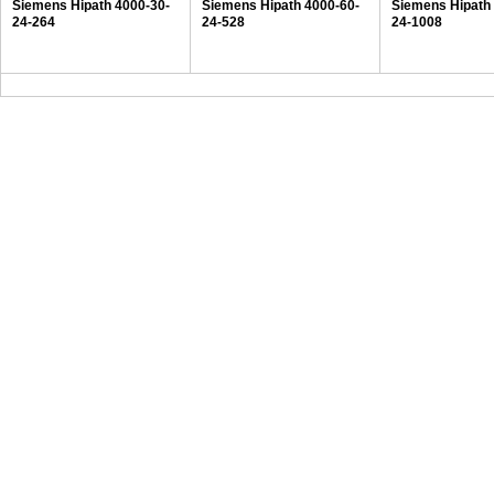
Siemens Hipath 4000-30-
Siemens Hipath 4000-60-
Siemens Hipath
24-264
24-528
24-1008