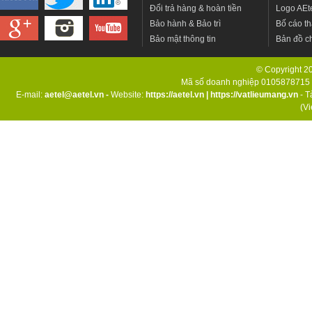
Đổi trả hàng & hoàn tiền
Logo AEt
Bảo hành & Bảo trì
Bố cáo th
Bảo mật thông tin
Bản đồ c
© Copyright 201
Mã số doanh nghiệp 0105878715 d
E-mail:
aetel@aetel.vn -
Website:
https://aetel.vn
|
https://vatlieumang.vn
- T
(V