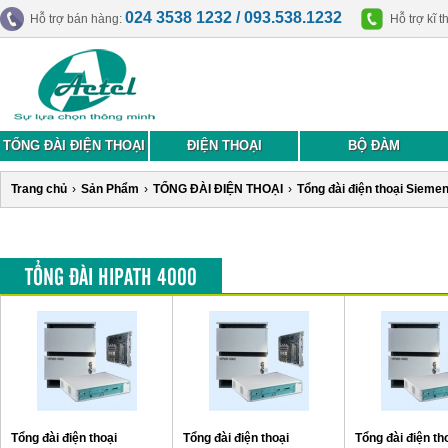
024 3538 1232 / 093.538.1232
Hỗ trợ bán hàng:
Hỗ trợ kĩ t
TỔNG ĐÀI ĐIỆN THOẠI
ĐIỆN THOẠI
BỘ ĐÀM
Trang chủ
›
Sản Phẩm
›
TỔNG ĐÀI ĐIỆN THOẠI
›
Tổng đài điện thoại Sieme
TỔNG ĐÀI HIPATH 4000
Tổng đài điện thoại
Tổng đài điện thoại
Tổng đài điện th