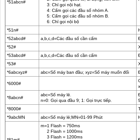
*51abcn#
3: Chỉ gọi nội hạt.
4: Cấm gọi các đầu số nhóm A.
5: Cấm gọi các đầu số nhóm B.
6: Chỉ gọi nội bộ
*51n#
*52abcd#
a,b,c,d=Các đầu số cần cấm
*52#
*53abcd#
a,b,c,d=Các đầu số cần cấm
*53#
*6abcxyz#
abc=Số máy ban đầu; xyz=Số máy muốn đổi
*6000#
abc=Số máy lẻ.
*8abcn#
n=0: Gọi qua đầu 9; 1: Gọi trực tiếp.
9
*8000#
*9abcMN
abc=Số máy lẻ;MN=01-99 Phút
m=1 Flash = 750ms
2 Flash = 1000ms
3 Flash = 1200ms
*81m#