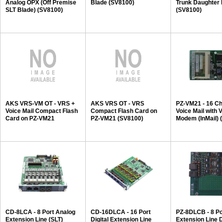
Analog OPX (Off Premise
Blade (SV8100)
Trunk Daughter
SLT Blade) (SV8100)
(SV8100)
AKS VRS-VM OT - VRS +
AKS VRS OT - VRS
PZ-VM21 - 16 Ch
Voice Mail Compact Flash
Compact Flash Card on
Voice Mail with 
Card on PZ-VM21
PZ-VM21 (SV8100)
Modem (InMail) 
(SV8100)
CD-8LCA - 8 Port Analog
CD-16DLCA - 16 Port
PZ-8DLCB - 8 Por
Extension Line (SLT)
Digital Extension Line
Extension Line 