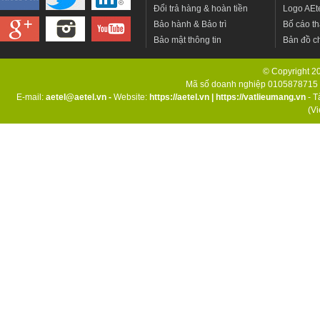
Đổi trả hàng & hoàn tiền
Logo AEt
Bảo hành & Bảo trì
Bố cáo th
Bảo mật thông tin
Bản đồ c
© Copyright 201
Mã số doanh nghiệp 0105878715 d
E-mail:
aetel@aetel.vn -
Website:
https://aetel.vn
|
https://vatlieumang.vn
- T
(V