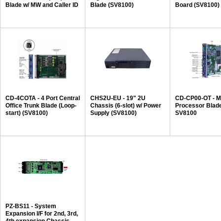
Blade w/ MW and Caller ID
Blade (SV8100)
Board (SV8100)
(SV8100)
CD-4COTA - 4 Port Central
CHS2U-EU - 19" 2U
CD-CP00-OT - M
Office Trunk Blade (Loop-
Chassis (6-slot) w/ Power
Processor Blade
start) (SV8100)
Supply (SV8100)
SV8100
PZ-BS11 - System
Expansion I/F for 2nd, 3rd,