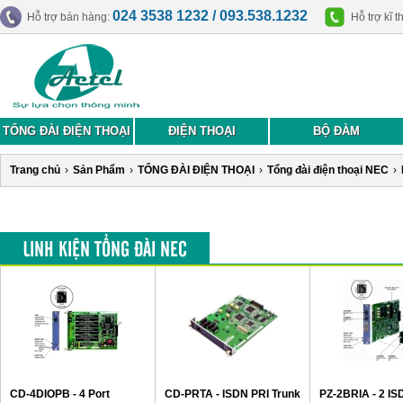
024 3538 1232 / 093.538.1232
Hỗ trợ bán hàng:
Hỗ trợ kĩ t
TỔNG ĐÀI ĐIỆN THOẠI
ĐIỆN THOẠI
BỘ ĐÀM
Trang chủ
›
Sản Phẩm
›
TỔNG ĐÀI ĐIỆN THOẠI
›
Tổng đài điện thoại NEC
›
LINH KIỆN TỔNG ĐÀI NEC
CD-4DIOPB - 4 Port
CD-PRTA - ISDN PRI Trunk
PZ-2BRIA - 2 IS