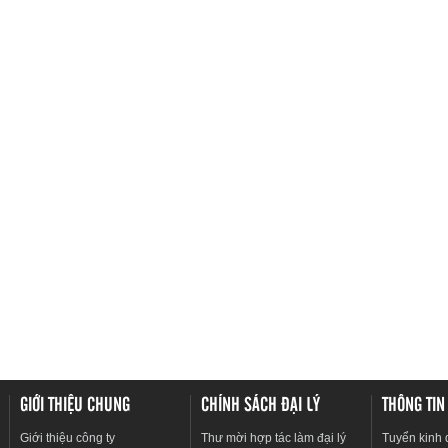
GIỚI THIỆU CHUNG
CHÍNH SÁCH ĐẠI LÝ
THÔNG TIN
Giới thiệu công ty
Thư mời hợp tác làm đại lý
Tuyển kinh