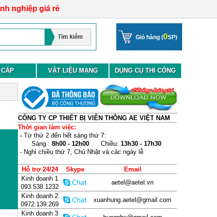
anh nghiệp giá rẻ
0
Giỏ hàng (
SP)
 CÁP
VẬT LIỆU MẠNG
DỤNG CỤ THI CÔNG
CÔNG TY CP THIẾT BỊ VIỄN THÔNG AE VIỆT NAM
Thời gian làm việc:
-
Từ thứ 2 đến hết sáng thứ 7:
Sáng :
8h00 - 12h00
Chiều:
13h30 - 17h30
- Nghỉ chiều thứ 7, Chủ Nhật và các ngày lễ
Hỗ trợ 24/24
Skype
Email
Kinh doanh 1
aetel@aetel.vn
093.538.1232
Kinh doanh 2
xuanhung.aetel@gmail.com
0972.139.269
Kinh doanh 3