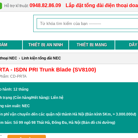
0948.82.86.09
Lắp đặt tổng đài điện thoại do
Hỗ trợ kĩ thuật:
ĐÀM
THIẾT BỊ AN NINH
THIẾT BỊ MẠNG
DÂY
 thoại NEC
›
Linh kiện tổng đài NEC
TA - ISDN PRI Trunk Blade (SV8100)
Phẩm:
CD-PRTA
o hành: 12 tháng
h trạng (Còn hàng/Hết hàng): Liên hệ
ng sản xuất: NEC
n phí vận chuyển đến các quận nội thành Hà Nội (Bán kính 5Km, > 3.000.000đ)
ểm bán:
Số 99 ngõ 98 Thái Hà, Đống Đa, Hà Nội
(Bản đồ chỉ đường)