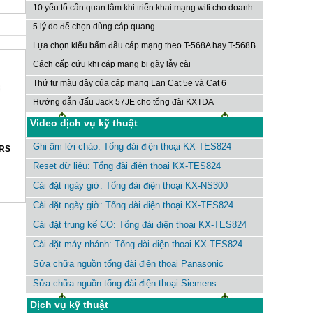
10 yếu tố cần quan tâm khi triển khai mạng wifi cho doanh...
5 lý do để chọn dùng cáp quang
Lựa chọn kiểu bấm đầu cáp mạng theo T-568A hay T-568B
Cách cấp cứu khi cáp mạng bị gãy lẫy cài
Thứ tự màu dây của cáp mạng Lan Cat 5e và Cat 6
Hướng dẫn đấu Jack 57JE cho tổng đài KXTDA
Video dịch vụ kỹ thuật
Ghi âm lời chào: Tổng đài điện thoại KX-TES824
VRS
Reset dữ liệu: Tổng đài điện thoại KX-TES824
Cài đặt ngày giờ: Tổng đài điện thoại KX-NS300
Cài đặt ngày giờ: Tổng đài điện thoại KX-TES824
Cài đặt trung kế CO: Tổng đài điện thoại KX-TES824
Cài đặt máy nhánh: Tổng đài điện thoại KX-TES824
Sửa chữa nguồn tổng đài điện thoại Panasonic
Sửa chữa nguồn tổng đài điện thoại Siemens
Dịch vụ kỹ thuật