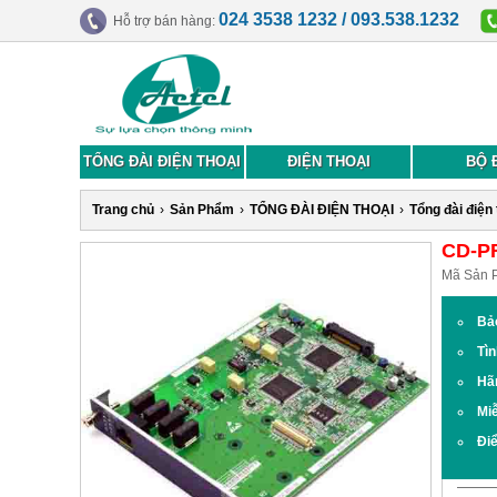
024 3538 1232 / 093.538.1232
Hỗ trợ bán hàng:
TỔNG ĐÀI ĐIỆN THOẠI
ĐIỆN THOẠI
BỘ 
Trang chủ
›
Sản Phẩm
›
TỔNG ĐÀI ĐIỆN THOẠI
›
Tổng đài điện
CD-PR
Mã Sản 
Bả
Tìn
Hã
Miễ
Đi