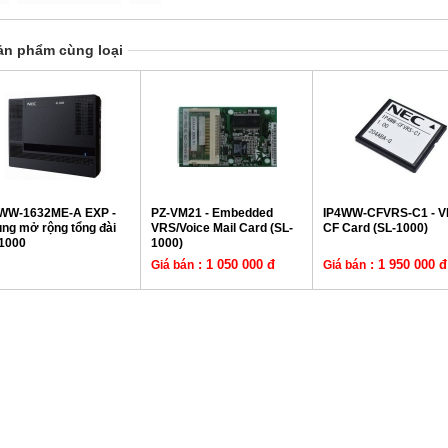
ản phẩm cùng loại
WW-1632ME-A EXP -
PZ-VM21 - Embedded
IP4WW-CFVRS-C1 - 
ng mở rộng tổng đài
VRS/Voice Mail Card (SL-
CF Card (SL-1000)
1000
1000)
: 1 050 000 đ
: 1 950 000 đ
Giá bán
Giá bán