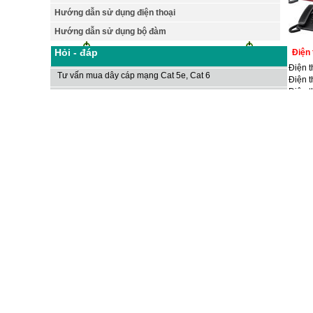
Hướng dẫn sử dụng điện thoại
Hướng dẫn sử dụng bộ đàm
Hỏi - đáp
Điện 
Điện 
Tư vấn mua dây cáp mạng Cat 5e, Cat 6
Điện t
Điện t
Cáp quang - Phần 4: Dây nhảy quang, dây nối quang
Điện 
Cáp quang - Phần 3: Đầu nối quang
Cáp quang - Phần 2: Phân loại cáp quang
Cáp quang - Phần 1: Cấu tạo & ưu, nhược điểm
Cấu trúc & ứng dụng của cáp đồng trục
Lắp camera bằng cáp mạng SFTP Golden Link
Cáp mạng Golden Link - Bước đột phá mới về công nghệ
Cáp mạng, cáp đồng trục, cáp điện thoại - AE Việt Nam
AEtel - Thế giới vật liệu Mạng, Thoại, Điện, Camera
5 cách tăng cường tín hiệu Wi-Fi
Cáp 
Cáp m
Thiết lập mạng Wi-Fi gia đình
Cáp 
Nên chọn loại nào, camera analog hay camera IP?
Cáp m