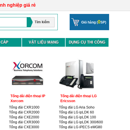
anh nghiệp giá rẻ
0
Giỏ hàng (
SP)
 CÁP
VẬT LIỆU MẠNG
DỤNG CỤ THI CÔNG
Tổng đài điện thoại IP
Tổng đài điện thoại LG
Xorcom
Ericsson
Tổng đài CXR1000
Tổng đài LG Aria Soho
Tổng đài CXR2000
Tổng đài LG ipLDK 60
Tổng đài CXE2000
Tổng đài LG ipLDK 100
Tổng đài CXR3000
Tổng đài LG ipLDK 300/600
Tổng đài CXE3000
Tổng đài LG iPECS eMG80