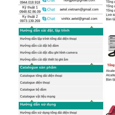
hungpbx@gmail.com
Tổng 
0944.018.918
Tổng 
Kỹ thuật 1
aetel.vietnam@gmail.com
Tổng 
0948.82.86.09
Linh k
Ky thuật 2
vinhtx.aetel@gmail.com
Bàn lậ
0973.139.269
Hướng dẫn cài đặt, lập trình
Hướng dẫn lập trình tổng đài điện thoại
Hướng dẫn cài đặt bộ đàm
Hướng dẫn cài đặt đầu ghi hình camera
Hướng dẫn cài đặt thiết bị ghi âm
Tổng 
Catalogue sản phẩm
Alcate
Alcalt
Catalogue tổng đài điện thoại
Bàn lậ
Catalogue điện thoại
Catalogue bộ đàm
Catalogue vật liệu mạng
Hướng dẫn sử dụng
Hướng dẫn sử dụng tổng đài điện thoại