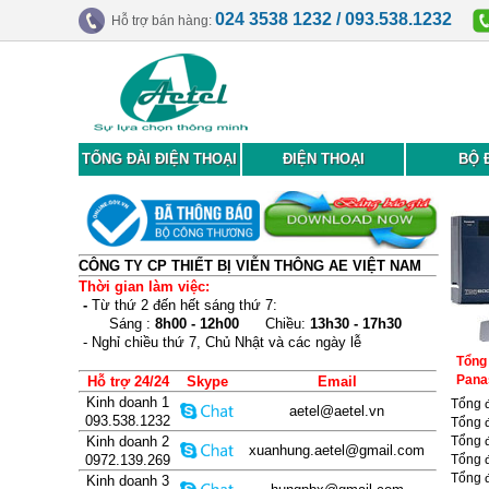
024 3538 1232 / 093.538.1232
Hỗ trợ bán hàng:
TỔNG ĐÀI ĐIỆN THOẠI
ĐIỆN THOẠI
BỘ 
CÔNG TY CP THIẾT BỊ VIỄN THÔNG AE VIỆT NAM
Thời gian làm việc:
-
Từ thứ 2 đến hết sáng thứ 7:
Sáng :
8h00 - 12h00
Chiều:
13h30 - 17h30
- Nghỉ chiều thứ 7, Chủ Nhật và các ngày lễ
Tổng 
Pana
Hỗ trợ 24/24
Skype
Email
Kinh doanh 1
Tổng 
aetel@aetel.vn
093.538.1232
Tổng 
Kinh doanh 2
Tổng 
xuanhung.aetel@gmail.com
0972.139.269
Tổng 
Tổng 
Kinh doanh 3