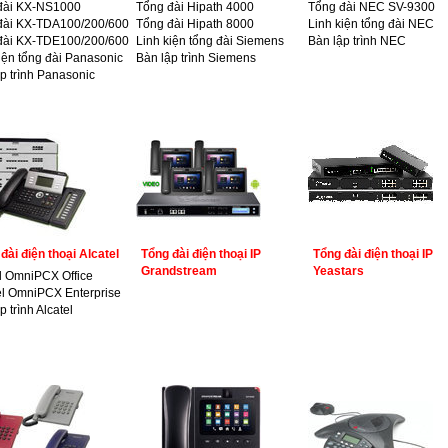
đài KX-NS1000
Tổng đài Hipath 4000
Tổng đài NEC SV-9300
đài KX-TDA100/200/600
Tổng đài Hipath 8000
Linh kiện tổng đài NEC
đài KX-TDE100/200/600
Linh kiện tổng đài Siemens
Bàn lập trình NEC
iện tổng đài Panasonic
Bàn lập trình Siemens
p trình Panasonic
đài điện thoại Alcatel
Tổng đài điện thoại IP
Tổng đài điện thoại IP
Grandstream
Yeastars
l OmniPCX Office
el OmniPCX Enterprise
p trình Alcatel