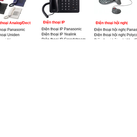
Điện thoại IP
thoại Analog/Dect
Điện thoại hội nghị
Điện thoại IP Panasonic
thoại Panasonic
Điện thoại hội nghị Pana
Điện thoại IP Yealink
hoại Uniden
Điện thoại hội nghị Poly
Điện thoại IP Grandstream
hoại Nippon
Điện thoại hội nghị Meet
Điện thoại IP Audio Codes
thoại NEC
Điện thoại hội nghị Konfte
Điện thoại IP Atcom
Điện thoại hội nghị Kato
Điện thoại IP Alcatel
mạng
Cáp đồng trục
Cáp quang
ạng Golden Link
Cáp đồng trục 4C/5C-FB
Cáp quang thuê bao
mạng AMP
Cáp đồng trục RG59/RG59+2C
Cáp quang treo F8
ạng Eight
Cáp đồng trục RG6
Cáp quang luồn cống