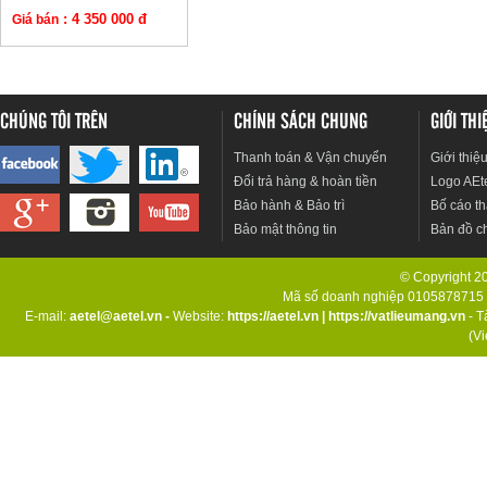
: 4 350 000 đ
Giá bán
CHÚNG TÔI TRÊN
CHÍNH SÁCH CHUNG
GIỚI TH
Thanh toán & Vận chuyển
Giới thiệ
Đổi trả hàng & hoàn tiền
Logo AEt
Bảo hành & Bảo trì
Bố cáo th
Bảo mật thông tin
Bản đồ c
© Copyright 201
Mã số doanh nghiệp 0105878715 d
E-mail:
aetel@aetel.vn -
Website:
https://aetel.vn
|
https://vatlieumang.vn
- T
(V