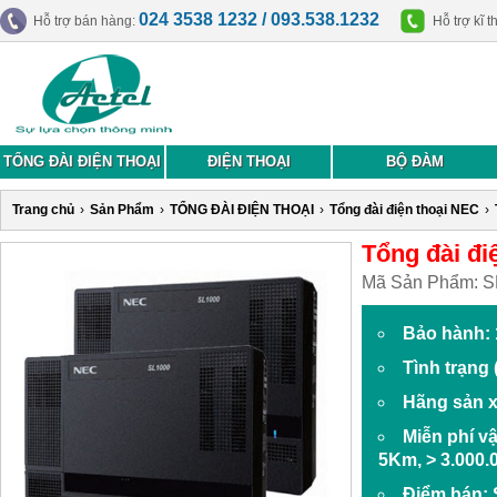
024 3538 1232 / 093.538.1232
Hỗ trợ bán hàng:
Hỗ trợ kĩ t
TỔNG ĐÀI ĐIỆN THOẠI
ĐIỆN THOẠI
BỘ ĐÀM
Trang chủ
›
Sản Phẩm
›
TỔNG ĐÀI ĐIỆN THOẠI
›
Tổng đài điện thoại NEC
›
Tổng đài đi
Mã Sản Phẩm:
S
Bảo hành: 
Tình trạng
Hãng sản 
Miễn phí v
5Km, > 3.000.
Điểm bán: