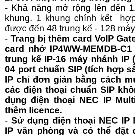
- Khả năng mở rộng lên đến 1
khung. 1 khung chính kết hợ
được đến 48 trung kế - 128 má
-
Trang bị thêm card VoIP G
card nhớ IP4WW-MEMDB-C1 để
trung kế IP-16 máy nhánh IP 
04 port chuẩn SIP (tích hợp s
IP chỉ đơn giản bằng cách m
các điện thoại chuẩn SIP kh
dụng điện thoại NEC IP Mult
thêm licence.
-
Sử dụng điện thoại NEC IP 
IP văn phòng và có thể đặt 