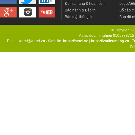
Đổi trả hàng & hoàn tiền
Logo AEt
Bảo hành & Bảo trì
Bố cáo th
Bảo mật thông tin
Bản đồ c
© Copyright 201
Mã số doanh nghiệp 0105878715 d
E-mail:
aetel@aetel.vn -
Website:
https://aetel.vn
|
https://vatlieumang.vn
- T
(V