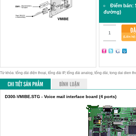
Điểm bán:
đường)
ĐẶ
(Liên hệ
Từ khóa: tổng đài điện thoại, tổng đài IP, tổng đài analog, tổng đài, tong dai dien th
CHI TIẾT SẢN PHẨM
BÌNH LUẬN
D300-VMIBE.STG - Voice mail interface board (4 ports)