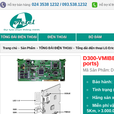
024 3538 1232 / 093.538.1232
Hỗ trợ bán hàng:
Hỗ trợ kĩ t
TỔNG ĐÀI ĐIỆN THOẠI
ĐIỆN THOẠI
BỘ ĐÀM
Trang chủ
›
Sản Phẩm
›
TỔNG ĐÀI ĐIỆN THOẠI
›
Tổng đài điện thoại LG Eri
D300-VMIBE.
ports)
Mã Sản Phẩm:
D
Bảo hành: 
Tình trạng
Hãng sản x
Miễn phí v
5Km, > 3.000.