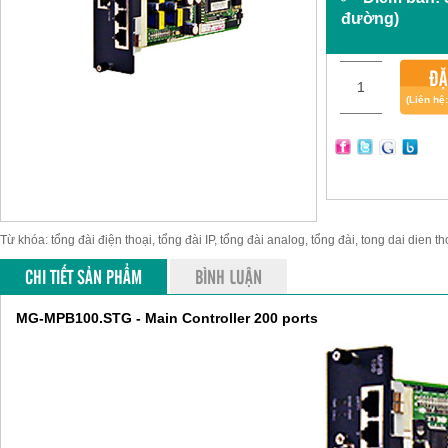
đường)
ĐẶ
(Liên hệ
Từ khóa: tổng đài điện thoại, tổng đài IP, tổng đài analog, tổng đài, tong dai dien th
CHI TIẾT SẢN PHẨM
BÌNH LUẬN
MG-MPB100.STG - Main Controller 200 ports