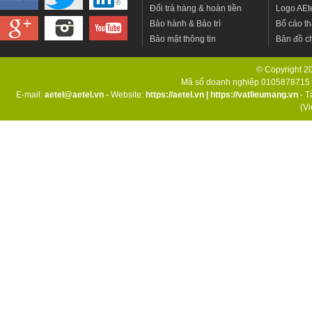
Đổi trả hàng & hoàn tiền
Logo AEt
Bảo hành & Bảo trì
Bố cáo th
Bảo mật thông tin
Bản đồ c
© Copyright 201
Mã số doanh nghiệp 0105878715 d
E-mail:
aetel@aetel.vn -
Website:
https://aetel.vn
|
https://vatlieumang.vn
- T
(V