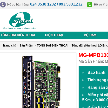
024 3538 1232 / 093.538.1232
Hỗ trợ bán hàng:
Hỗ trợ kĩ t
TỔNG ĐÀI ĐIỆN THOẠI
ĐIỆN THOẠI
BỘ ĐÀM
Trang chủ
›
Sản Phẩm
›
TỔNG ĐÀI ĐIỆN THOẠI
›
Tổng đài điện thoại LG Eri
MG-MPB100.
Mã Sản Phẩm:
M
Bảo hành: 
Tình trạng
Hãng sản x
Miễn phí v
5Km, > 3.000.
Điểm bán: