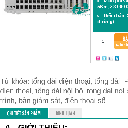
Miễn phí v
5Km, > 3.000.
Điểm bán:
đường)
ĐẶ
(Liên hệ
Từ khóa: tổng đài điện thoại, tổng đài IP
dien thoai, tổng đài nội bộ, tong dai noi
trình, bàn giám sát, điện thoại số
CHI TIẾT SẢN PHẨM
BÌNH LUẬN
A - GIỚI THIỆU: