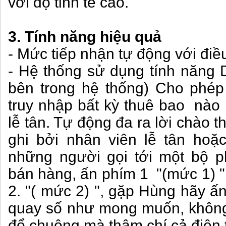
với độ tinh tế cao.
3. Tính năng hiệu quả
- Mức tiếp nhận tự động với điề
- Hệ thống sử dụng tính năng D
bên trong hệ thống) Cho phép
truy nhập bất kỳ thuê bao nào
lễ tân. Tự động đ­a ra lời chào
ghi bởi nhân viên lễ tân hoặ
những người gọi tới một bộ p
bán hàng, ấn phím 1 "(mức 1) 
2. "( mức 2) ", gặp Hùng hãy ấn
quay số như­ mong muốn, không
đổ chuông mà thậm chí cả điện 