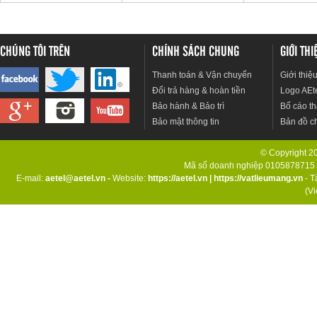
CHÚNG TÔI TRÊN
CHÍNH SÁCH CHUNG
GIỚI TH
Thanh toán & Vận chuyển
Giới thiệ
Đổi trả hàng & hoàn tiền
Logo AEt
Bảo hành & Bảo trì
Bố cáo th
Bảo mật thông tin
Bản đồ c
© Copyright 201
Mã số doanh nghiệp 0105878715 d
E-mail:
aetel@aetel.vn -
Website:
https://aetel.vn
|
https://vatlieumang.vn
- T
(V