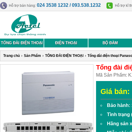
024 3538 1232 / 093.538.1232
Hỗ trợ bán hàng:
Hỗ trợ kĩ t
TỔNG ĐÀI ĐIỆN THOẠI
ĐIỆN THOẠI
BỘ ĐÀM
Trang chủ
›
Sản Phẩm
›
TỔNG ĐÀI ĐIỆN THOẠI
›
Tổng đài điện thoại Panas
Tổng đài đi
Mã Sản Phẩm:
K
Giá bán:
Bảo hành: 
Tình trạng
Hãng sản x