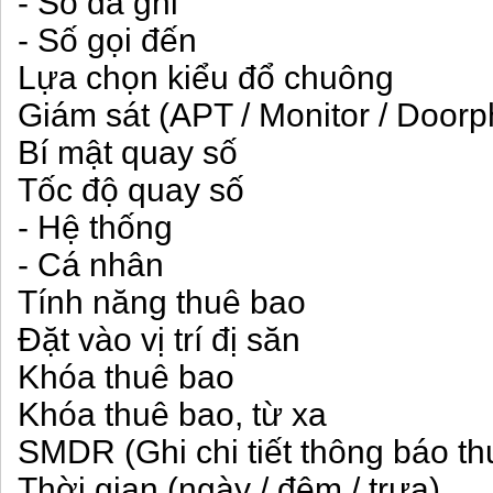
- Số đã ghi
- Số gọi đến
Lựa chọn kiểu đổ chuông
Giám sát (APT / Monitor / Door
Bí mật quay số
Tốc độ quay số
- Hệ thống
- Cá nhân
Tính năng thuê bao
Đặt vào vị trí đị săn
Khóa thuê bao
Khóa thuê bao, từ xa
SMDR (Ghi chi tiết thông báo th
Thời gian (ngày / đêm / trưa)