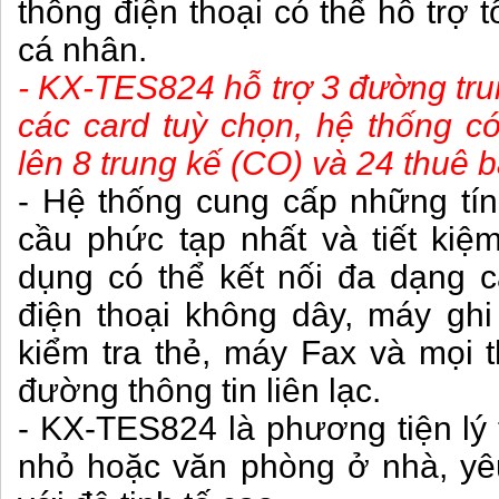
thống điện thoại có thể hỗ trợ 
cá nhân.
- KX-TES824 hỗ trợ 3 đ­ường tru
các card tuỳ chọn, hệ thống 
lên 8 trung kế (CO) và 24 thuê b
- Hệ thống cung cấp những tí
cầu phức tạp nhất và tiết kiệ
dụng có thể kết nối đa dạng cá
điện thoại không dây, máy gh
kiểm tra thẻ, máy Fax và mọi t
đường thông tin liên lạc.
- KX-TES824 là phương tiện lý
nhỏ hoặc văn phòng ở nhà, yêu