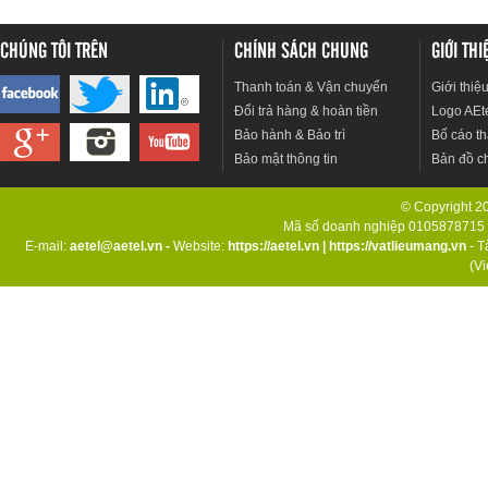
CHÚNG TÔI TRÊN
CHÍNH SÁCH CHUNG
GIỚI TH
Thanh toán & Vận chuyển
Giới thiệ
Đổi trả hàng & hoàn tiền
Logo AEt
Bảo hành & Bảo trì
Bố cáo th
Bảo mật thông tin
Bản đồ c
© Copyright 201
Mã số doanh nghiệp 0105878715 d
E-mail:
aetel@aetel.vn -
Website:
https://aetel.vn
|
https://vatlieumang.vn
- T
(V