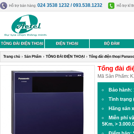
024 3538 1232 / 093.538.1232
Hỗ trợ bán hàng:
Hỗ trợ kĩ t
TỔNG ĐÀI ĐIỆN THOẠI
ĐIỆN THOẠI
BỘ ĐÀM
Trang chủ
›
Sản Phẩm
›
TỔNG ĐÀI ĐIỆN THOẠI
›
Tổng đài điện thoại Panas
Tổng đài đi
Mã Sản Phẩm:
K
Bảo hành: 
Tình trạng
Hãng sản x
Miễn phí v
5Km, > 3.000.
Điểm bán: