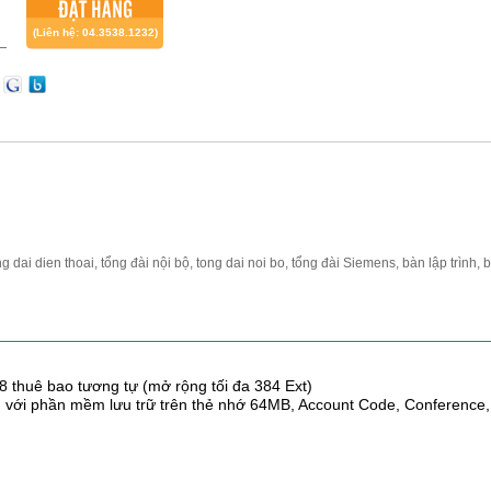
ĐẶT HÀNG
(Liên hệ: 04.3538.1232)
ng dai dien thoai, tổng đài nội bộ, tong dai noi bo, tổng đài Siemens, bàn lập trình, 
 thuê bao tương tự (mở rộng tối đa 384 Ext)
ển với phần mềm lưu trữ trên thẻ nhớ 64MB, Account Code, Conference,