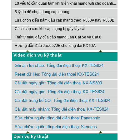
10 yếu tố cần quan tâm khi triển khai mạng wifi cho doanh...
5 lý do để chọn dùng cáp quang
Lựa chọn kiểu bấm đầu cáp mạng theo T-568A hay T-568B
Cách cấp cứu khi cáp mạng bị gãy lẫy cài
Thứ tự màu dây của cáp mạng Lan Cat 5e và Cat 6
Hướng dẫn đấu Jack 57JE cho tổng đài KXTDA
Video dịch vụ kỹ thuật
Ghi âm lời chào: Tổng đài điện thoại KX-TES824
Reset dữ liệu: Tổng đài điện thoại KX-TES824
Cài đặt ngày giờ: Tổng đài điện thoại KX-NS300
Cài đặt ngày giờ: Tổng đài điện thoại KX-TES824
Cài đặt trung kế CO: Tổng đài điện thoại KX-TES824
Cài đặt máy nhánh: Tổng đài điện thoại KX-TES824
Sửa chữa nguồn tổng đài điện thoại Panasonic
Sửa chữa nguồn tổng đài điện thoại Siemens
Dịch vụ kỹ thuật