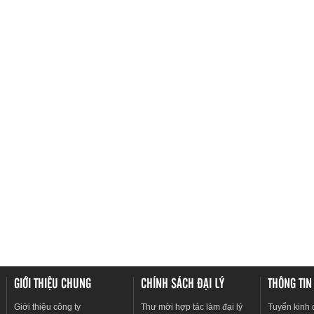
GIỚI THIỆU CHUNG
CHÍNH SÁCH ĐẠI LÝ
THÔNG TIN
Giới thiệu công ty
Thư mời hợp tác làm đại lý
Tuyển kinh