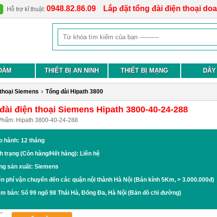
0948.82.86.09
Lắp đặt tổng đài điện thoại do
Hỗ trợ kĩ thuật:
ĐÀM
THIẾT BỊ AN NINH
THIẾT BỊ MẠNG
DÂY
 thoại Siemens
›
Tổng đài Hipath 3800
đài điện thoại Siemens Hipath 3800-40-24-288
Phẩm:
Hipath 3800-40-24-288
o hành: 12 tháng
h trạng (Còn hàng/Hết hàng): Liên hệ
ng sản xuất: Siemens
n phí vận chuyển đến các quận nội thành Hà Nội (Bán kính 5Km, > 3.000.000đ)
ểm bán:
Số 99 ngõ 98 Thái Hà, Đống Đa, Hà Nội
(Bản đồ chỉ đường)