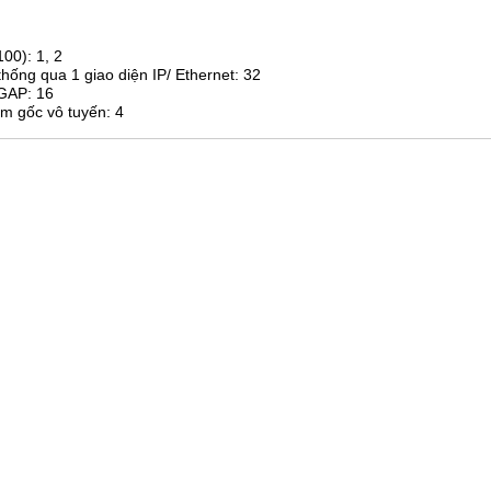
00): 1, 2
hống qua 1 giao diện IP/ Ethernet: 32
/GAP: 16
ạm gốc vô tuyến: 4