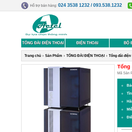
024 3538 1232 / 093.538.1232
Hỗ trợ bán hàng:
TỔNG ĐÀI ĐIỆN THOẠI
ĐIỆN THOẠI
BỘ 
Trang chủ
›
Sản Phẩm
›
TỔNG ĐÀI ĐIỆN THOẠI
›
Tổng đài điện
Tổng 
Mã Sản 
Bả
Tìn
Hã
Miễ
Đi