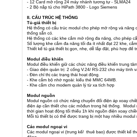
- 12 Card mở rộng 24 máy nhánh tương tự - SLMA24
- 2 Bộ nắp tủ cho HiPath 3800 - Logo Siemens
II. CẤU TRÚC HỆ THỐNG
Tủ-giá thiết bị
Hệ thống có cấu trúc modul cho phép mở rộng và nâng cấ
thống sẵn có.
Hệ thống có các khe cắm mở rộng đa năng, cho phép c
Số lượng khe cắm đa năng tối đa ít nhất đạt 22 khe, cắm 
Thiết kế tủ giá thiết bị gọn, nhẹ, dễ lắp đặt, phù hợp để 
Modul điều khiển
Modul điều khiển giữ các chức năng điều khiển trung tâm
- Giao diện quản trị: 2 cổng V.24/ RS-232 cho máy tính 
- Đèn chỉ thị các trạng thái hoạt động.
- Khe cắm bộ nhớ ngoài: kiểu thẻ MMC 64MB.
- Khe cắm cho modem quản lý từ xa tích hợp
Modul nguồn
Modul nguồn có chức năng chuyển đổi điện áp xoay chiề
điện áp cần thiết cho các môđun trong hệ thống. Modu
thời gian hoạt động tối thiểu 1h khi nguồn điện xoay chi
Mỗi tủ thiết bị có thể được trang bị một hay nhiều modu
Các modul ngoại vi
Các modul ngoại vi (trung kế/ thuê bao) được thiết kế t