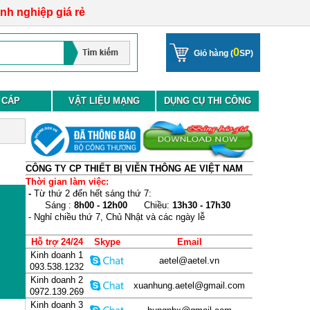
anh nghiệp giá rẻ
0
Giỏ hàng (
SP)
 CÁP
VẬT LIỆU MẠNG
DỤNG CỤ THI CÔNG
CÔNG TY CP THIẾT BỊ VIỄN THÔNG AE VIỆT NAM
Thời gian làm việc:
-
Từ thứ 2 đến hết sáng thứ 7:
Sáng :
8h00 - 12h00
Chiều:
13h30 - 17h30
- Nghỉ chiều thứ 7, Chủ Nhật và các ngày lễ
Hỗ trợ 24/24
Skype
Email
Kinh doanh 1
aetel@aetel.vn
093.538.1232
Kinh doanh 2
xuanhung.aetel@gmail.com
0972.139.269
Kinh doanh 3