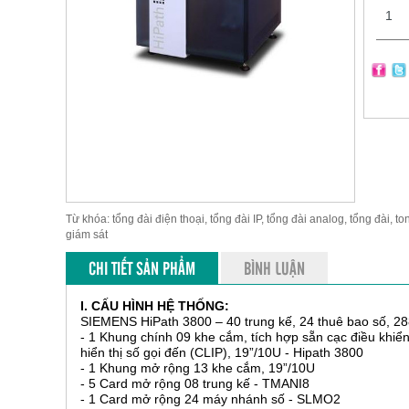
Từ khóa: tổng đài điện thoại, tổng đài IP, tổng đài analog, tổng đài, to
giám sát
CHI TIẾT SẢN PHẨM
BÌNH LUẬN
I. CẤU HÌNH HỆ THỐNG:
SIEMENS HiPath 3800 – 40 trung kế, 24 thuê bao số, 288
- 1 Khung chính 09 khe cắm, tích hợp sẵn cạc điều khi
hiển thị số gọi đến (CLIP), 19”/10U - Hipath 3800
- 1 Khung mở rộng 13 khe cắm, 19”/10U
- 5 Card mở rộng 08 trung kế - TMANI8
- 1 Card mở rộng 24 máy nhánh số - SLMO2