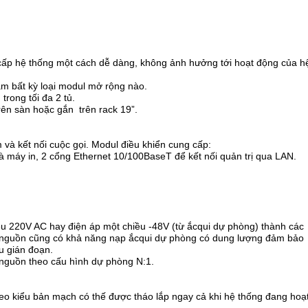
p hệ thống một cách dễ dàng, không ảnh hưởng tới hoạt động của hê
ắm bất kỳ loại modul mở rộng nào.
trong tối đa 2 tủ.
trên sàn hoặc gắn trên rack 19”.
 và kết nối cuộc gọi. Modul điều khiển cung cấp:
và máy in, 2 cổng Ethernet 10/100BaseT để kết nối quản trị qua LAN.
u 220V AC hay điện áp một chiều -48V (từ ắcqui dự phòng) thành các
l nguồn cũng có khả năng nạp ắcqui dự phòng có dung lượng đảm bảo
ều gián đoạn.
l nguồn theo cấu hình dự phòng N:1.
heo kiểu bản mạch có thế được tháo lắp ngay cả khi hệ thống đang hoạ