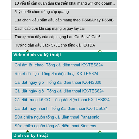
10 yếu tố cần quan tâm khi triển khai mạng wifi cho doanh...
5 lý do để chọn dùng cáp quang
Lựa chọn kiểu bấm đầu cáp mạng theo T-568A hay T-568B
Cách cấp cứu khi cáp mạng bị gãy lẫy cài
Thứ tự màu dây của cáp mạng Lan Cat 5e và Cat 6
Hướng dẫn đấu Jack 57JE cho tổng đài KXTDA
Video dịch vụ kỹ thuật
Ghi âm lời chào: Tổng đài điện thoại KX-TES824
Reset dữ liệu: Tổng đài điện thoại KX-TES824
Cài đặt ngày giờ: Tổng đài điện thoại KX-NS300
Cài đặt ngày giờ: Tổng đài điện thoại KX-TES824
Cài đặt trung kế CO: Tổng đài điện thoại KX-TES824
Cài đặt máy nhánh: Tổng đài điện thoại KX-TES824
Sửa chữa nguồn tổng đài điện thoại Panasonic
Sửa chữa nguồn tổng đài điện thoại Siemens
Dịch vụ kỹ thuật