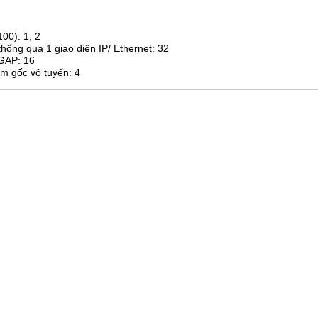
00): 1, 2
hống qua 1 giao diện IP/ Ethernet: 32
/GAP: 16
ạm gốc vô tuyến: 4