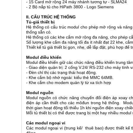
- 15 Card mở rộng 24 máy nhánh tương tự - SLMA24
- 2 Bộ nắp tủ cho HiPath 3800 - Logo Siemens
II. CẤU TRÚC HỆ THỐNG
Tủ-giá thiết bị
Hệ thống có cấu trúc modul cho phép mở rộng và nâng c
thống sẵn có.
Hệ thống có các khe cắm mở rộng đa năng, cho phép c
Số lượng khe cắm đa năng tối đa ít nhất đạt 22 khe, cắm 
Thiết kế tủ giá thiết bị gọn, nhẹ, dễ lắp đặt, phù hợp để 
Modul điều khiển
Modul điều khiển giữ các chức năng điều khiển trung tâm
- Giao diện quản trị: 2 cổng V.24/ RS-232 cho máy tính 
- Đèn chỉ thị các trạng thái hoạt động.
- Khe cắm bộ nhớ ngoài: kiểu thẻ MMC 64MB.
- Khe cắm cho modem quản lý từ xa tích hợp
Modul nguồn
Modul nguồn có chức năng chuyển đổi điện áp xoay ch
điện áp cần thiết cho các môđun trong hệ thống. Mo
thời gian hoạt động tối thiểu 1h khi nguồn điện xoay chi
Mỗi tủ thiết bị có thể được trang bị một hay nhiều modu
Các modul ngoại vi
Các modul ngoại vi (trung kế/ thuê bao) được thiết kế