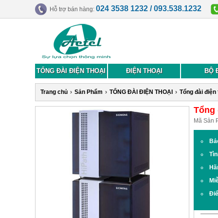
024 3538 1232 / 093.538.1232
Hỗ trợ bán hàng:
TỔNG ĐÀI ĐIỆN THOẠI
ĐIỆN THOẠI
BỘ 
Trang chủ
›
Sản Phẩm
›
TỔNG ĐÀI ĐIỆN THOẠI
›
Tổng đài điện
Tổng 
Mã Sản 
Bả
Tìn
Hã
Miễ
Đi