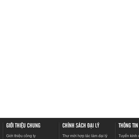
GIỚI THIỆU CHUNG
CHÍNH SÁCH ĐẠI LÝ
THÔNG TIN
Giới thiệu công ty
Thư mời hợp tác làm đại lý
Tuyển kinh