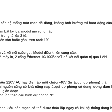
ấp hệ thống một cách dễ dàng, không ảnh hưởng tới hoạt động của
ắm bất kỳ loại modul mở rộng nào.
trong tối đa 2 tủ.
trên sàn hoặc gắn trên rack 19”.
 và kết nối cuộc gọi. Modul điều khiển cung cấp:
và máy in, 2 cổng Ethernet 10/100BaseT để kết nối quản trị qua LAN.
iều 220V AC hay điện áp một chiều -48V (từ ắcqui dự phòng) thành
dul nguồn cũng có khả năng nạp ắcqui dự phòng có dung lượng đảm 
ều gián đoạn.
l nguồn theo cấu hình dự phòng N:1.
 theo kiểu bản mạch có thế được tháo lắp ngay cả khi hệ thống đang 