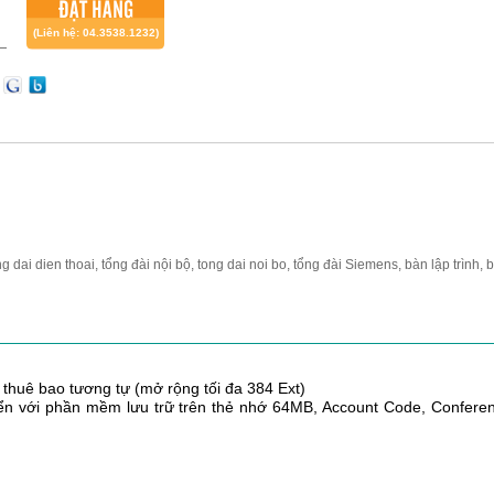
ĐẶT HÀNG
(Liên hệ: 04.3538.1232)
ng dai dien thoai, tổng đài nội bộ, tong dai noi bo, tổng đài Siemens, bàn lập trình, 
thuê bao tương tự (mở rộng tối đa 384 Ext)
iển với phần mềm lưu trữ trên thẻ nhớ 64MB, Account Code, Confere