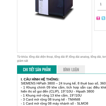
Từ khóa: tổng đài điện thoại, tổng đài IP, tổng đài analog, tổng đài, to
giám sát
CHI TIẾT SẢN PHẨM
BÌNH LUẬN
I. CẤU HÌNH HỆ THỐNG:
SIEMENS HiPath 3800 – 24 trung kế, 8 thuê bao số, 360 
- 1 Khung chính 09 khe cắm, tích hợp sẵn cạc điều kh
hiển thị số gọi đến (CLIP), 19”/10U - Hipath 3800
- 1 Khung mở rộng 13 khe cắm, 19”/10U
- 3 Card mở rộng 08 trung kế - TMANI8
- 1 Card mở rộng 08 máy nhánh số - SLMO8