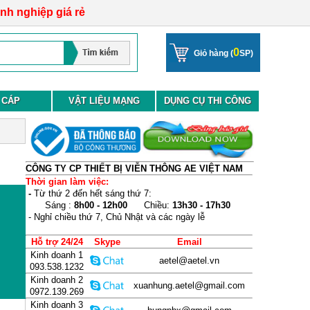
anh nghiệp giá rẻ
0
Giỏ hàng (
SP)
 CÁP
VẬT LIỆU MẠNG
DỤNG CỤ THI CÔNG
CÔNG TY CP THIẾT BỊ VIỄN THÔNG AE VIỆT NAM
Thời gian làm việc:
-
Từ thứ 2 đến hết sáng thứ 7:
Sáng :
8h00 - 12h00
Chiều:
13h30 - 17h30
- Nghỉ chiều thứ 7, Chủ Nhật và các ngày lễ
Hỗ trợ 24/24
Skype
Email
Kinh doanh 1
aetel@aetel.vn
093.538.1232
Kinh doanh 2
xuanhung.aetel@gmail.com
0972.139.269
Kinh doanh 3