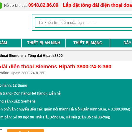
0948.82.86.09
Lắp đặt tổng đài điện thoại do
Hỗ trợ kĩ thuật:
ĐÀM
THIẾT BỊ AN NINH
THIẾT BỊ MẠNG
DÂY
 thoại Siemens
›
Tổng đài Hipath 3800
đài điện thoại Siemens Hipath 3800-24-8-360
Phẩm:
Hipath 3800-24-8-360
o hành: 12 tháng
h trạng (Còn hàng/Hết hàng): Liên hệ
ng sản xuất: Siemens
n phí vận chuyển đến các quận nội thành Hà Nội (Bán kính 5Km, > 3.000.000đ)
ểm bán:
Số 99 ngõ 98 Thái Hà, Đống Đa, Hà Nội
(Bản đồ chỉ đường)