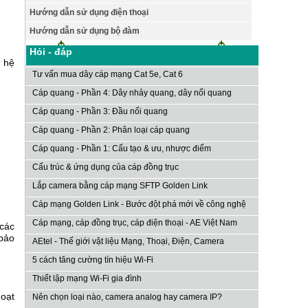
Hướng dẫn sử dụng điện thoại
Hướng dẫn sử dụng bộ đàm
Hỏi - đáp
 hệ
Tư vấn mua dây cáp mạng Cat 5e, Cat 6
Cáp quang - Phần 4: Dây nhảy quang, dây nối quang
Cáp quang - Phần 3: Đầu nối quang
Cáp quang - Phần 2: Phân loại cáp quang
Cáp quang - Phần 1: Cấu tạo & ưu, nhược điểm
Cấu trúc & ứng dụng của cáp đồng trục
Lắp camera bằng cáp mạng SFTP Golden Link
Cáp mạng Golden Link - Bước đột phá mới về công nghệ
Cáp mạng, cáp đồng trục, cáp điện thoại - AE Việt Nam
 các
bảo
AEtel - Thế giới vật liệu Mạng, Thoại, Điện, Camera
5 cách tăng cường tín hiệu Wi-Fi
Thiết lập mạng Wi-Fi gia đình
hoạt
Nên chọn loại nào, camera analog hay camera IP?