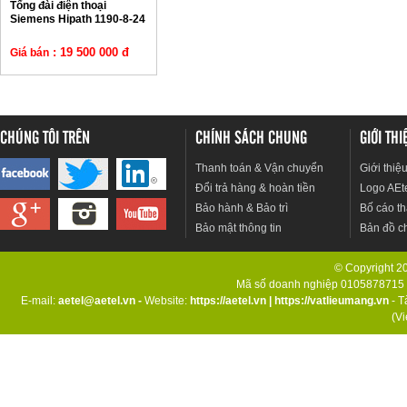
Tổng đài điện thoại
Siemens Hipath 1190-8-24
: 19 500 000 đ
Giá bán
CHÚNG TÔI TRÊN
CHÍNH SÁCH CHUNG
GIỚI TH
Thanh toán & Vận chuyển
Giới thiệ
Đổi trả hàng & hoàn tiền
Logo AEt
Bảo hành & Bảo trì
Bố cáo th
Bảo mật thông tin
Bản đồ c
© Copyright 201
Mã số doanh nghiệp 0105878715 d
E-mail:
aetel@aetel.vn -
Website:
https://aetel.vn
|
https://vatlieumang.vn
- T
(V