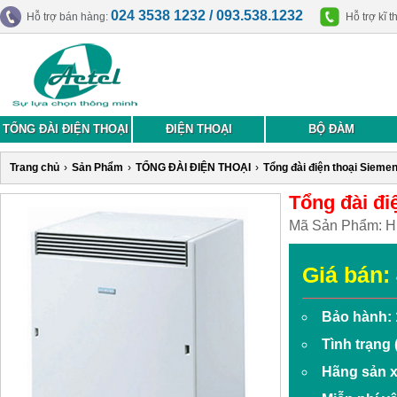
024 3538 1232 / 093.538.1232
Hỗ trợ bán hàng:
Hỗ trợ kĩ t
TỔNG ĐÀI ĐIỆN THOẠI
ĐIỆN THOẠI
BỘ ĐÀM
Trang chủ
›
Sản Phẩm
›
TỔNG ĐÀI ĐIỆN THOẠI
›
Tổng đài điện thoại Sieme
Tổng đài đi
Mã Sản Phẩm:
H
Giá bán:
Bảo hành: 
Tình trạng
Hãng sản x