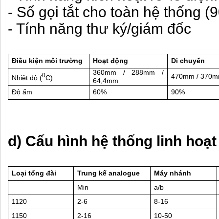
- Số gọi tắt cho toàn hệ thống (9
- Tính năng thư ký/giám đốc
Điều kiện môi trường
Hoạt động
Di chuyển
360mm / 288mm /
0
470mm / 370m
Nhiệt độ (
C)
64,4mm
Độ ẩm
60%
90%
d) Cấu hình hệ thống linh hoạt
Loại tổng đài
Trung kế analogue
Máy nhánh
Min
a/b
1120
2-6
8-16
1150
2-16
10-50