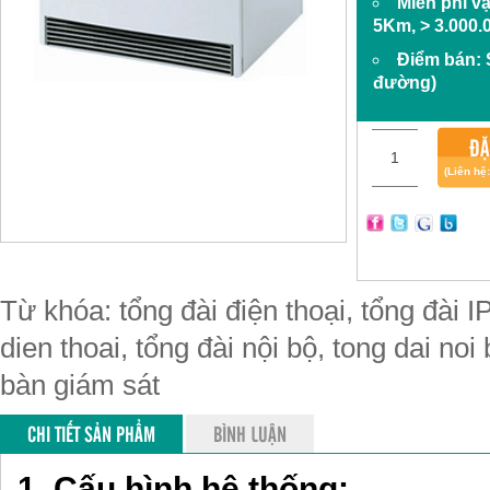
Miễn phí v
5Km, > 3.000.
Điểm bán:
đường)
ĐẶ
(Liên hệ
Từ khóa: tổng đài điện thoại, tổng đài IP
dien thoai, tổng đài nội bộ, tong dai noi
bàn giám sát
CHI TIẾT SẢN PHẨM
BÌNH LUẬN
1. Cấu hình hệ thống: