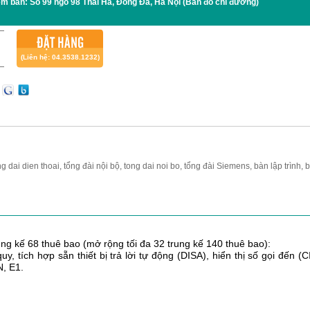
ểm bán:
Số 99 ngõ 98 Thái Hà, Đống Đa, Hà Nội
(Bản đồ chỉ đường)
ĐẶT HÀNG
(Liên hệ: 04.3538.1232)
ng dai dien thoai, tổng đài nội bộ, tong dai noi bo, tổng đài Siemens, bàn lập trình, 
ng kế 68 thuê bao (mở rộng tối đa 32 trung kế 140 thuê bao):
tích hợp sẵn thiết bị trả lời tự động (DISA), hiển thị số gọi đến (C
N, E1.