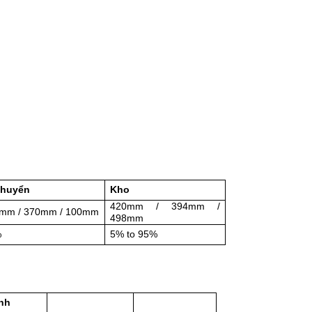
chuyển
Kho
420mm / 394mm /
mm / 370mm / 100mm
498mm
%
5% to 95%
nh