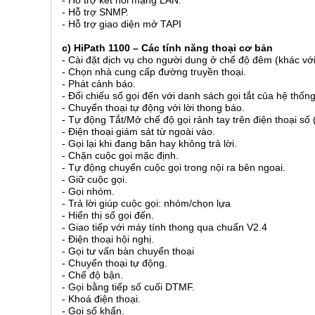
- Hỗ trợ kết nối mạng LAN.
- Hỗ trợ SNMP.
- Hỗ trợ giao diện mở TAPI
c) HiPath 1100 – Các tính năng thoại cơ bản
- Cài đặt dịch vụ cho người dung ở chế độ đêm (khác với 
- Chọn nhà cung cấp đường truyền thoại.
- Phát cảnh báo.
- Đối chiếu số gọi đến với danh sách gọi tắt của hệ thống
- Chuyển thoại tự động với lời thong báo.
- Tự động Tắt/Mở chế độ gọi rảnh tay trên điện thoại số
- Điện thoại giám sát từ ngoài vào.
- Gọi lại khi đang bận hay không trả lời.
- Chặn cuộc gọi mặc định.
- Tự động chuyển cuộc gọi trong nội ra bên ngoai.
- Giữ cuộc gọi.
- Gọi nhóm.
- Trả lời giúp cuộc gọi: nhóm/chọn lựa
- Hiển thị số gọi đến.
- Giao tiếp với máy tính thong qua chuẩn V2.4
- Điện thoại hội nghị.
- Gọi tư vấn bàn chuyển thoại
- Chuyển thoại tự động.
- Chế độ bận.
- Gọi bằng tiếp số cuối DTMF.
- Khoá điện thoại.
- Gọi số khẩn.