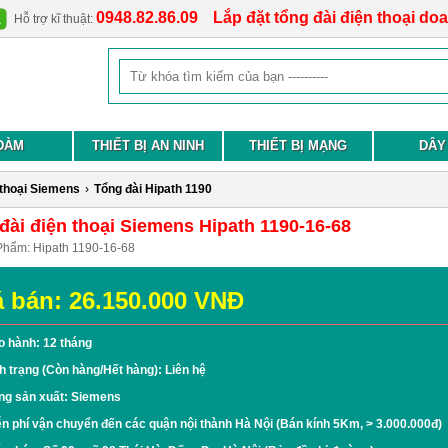
0948.82.86.09
Lắp đặt tổng đài điện thoại do
Hỗ trợ kĩ thuật:
ĐÀM
THIẾT BỊ AN NINH
THIẾT BỊ MẠNG
DÂY
 thoại Siemens
›
Tổng đài Hipath 1190
đài điện thoại Siemens Hipath 1190-16-68
Phẩm:
Hipath 1190-16-68
á bán:
26.150.000
VNĐ
o hành: 12 tháng
h trạng (Còn hàng/Hết hàng): Liên hệ
ng sản xuất: Siemens
n phí vận chuyển đến các quận nội thành Hà Nội (Bán kính 5Km, > 3.000.000đ)