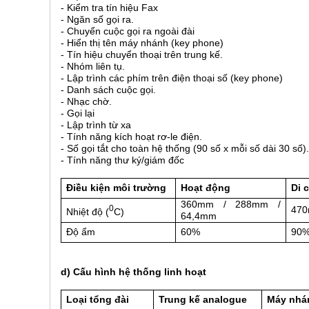
- Kiểm tra tín hiệu Fax
- Ngăn số gọi ra.
- Chuyển cuộc gọi ra ngoài đài
- Hiển thị tên máy nhánh (key phone)
- Tín hiệu chuyển thoại trên trung kế.
- Nhóm liên tụ.
- Lập trình các phím trên điện thoại số (key phone)
- Danh sách cuộc gọi.
- Nhạc chờ.
- Gọi lại
- Lập trình từ xa
- Tính năng kích hoạt rơ-le điện.
- Số gọi tắt cho toàn hệ thống (90 số x mỗi số dài 30 số).
- Tính năng thư ký/giám đốc
Điều kiện môi trường
Hoạt động
Di 
360mm / 288mm /
0
470
Nhiệt độ (
C)
64,4mm
Độ ẩm
60%
90
d) Cấu hình hệ thống linh hoạt
Loại tổng đài
Trung kế analogue
Máy nhá