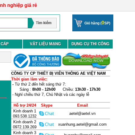
anh nghiệp giá rẻ
0
Giỏ hàng (
SP)
 CÁP
VẬT LIỆU MẠNG
DỤNG CỤ THI CÔNG
CÔNG TY CP THIẾT BỊ VIỄN THÔNG AE VIỆT NAM
Thời gian làm việc:
-
Từ thứ 2 đến hết sáng thứ 7:
Sáng :
8h00 - 12h00
Chiều:
13h30 - 17h30
- Nghỉ chiều thứ 7, Chủ Nhật và các ngày lễ
Hỗ trợ 24/24
Skype
Email
Kinh doanh 1
aetel@aetel.vn
093.538.1232
Kinh doanh 2
xuanhung.aetel@gmail.com
0972.139.269
Kinh doanh 3