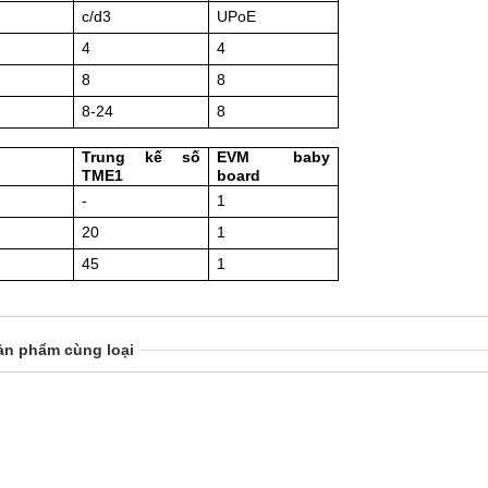
c/d3
UPoE
4
4
8
8
8-24
8
Trung kế số
EVM baby
TME1
board
-
1
20
1
45
1
ản phẩm cùng loại