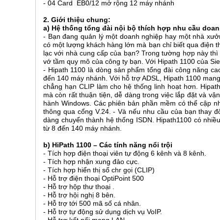
- 04 Card EB0/12 mở rộng 12 máy nhánh
2. Giới thiệu chung:
a) Hệ thống tổng đài nội bộ thích hợp nhu cầu doa
- Bạn đang quản lý một doanh nghiệp hay một nhà xưởn
có một lượng khách hàng lớn mà bạn chỉ biết qua điện t
lạc với nhà cung cấp của bạn? Trong tường hợp này thì 
vớ tầm quy mô của công ty bạn. Với Hipath 1100 của Si
- Hipath 1100 là dòng sản phẩm tổng đài công năng ca
đến 140 máy nhánh. Với hỗ trợ ADSL, Hipath 1100 mang 
chẳng hạn CLIP làm cho hệ thống linh hoạt hơn. Hipath 
mà còn rất thuận tiện, dễ dàng trong việc lắp đặt và vậ
hành Windows. Các phiên bản phần mềm có thể cập nhật
thông qua cổng V.24. - Và nếu nhu cầu của bạn thay đổ
dàng chuyển thành hệ thống ISDN. Hipath1100 có nhiề
từ 8 đến 140 máy nhánh.
b) HiPath 1100 – Các tính năng nổi trội
- Tích hợp điện thoại viên tự động 6 kênh và 8 kênh.
- Tích hợp nhận xung đảo cực.
- Tích hợp hiển thị số chr gọi (CLIP)
- Hỗ trợ điện thoại OptiPoint 500
- Hỗ trợ hộp thư thoại .
- Hỗ trợ hội nghị 8 bên.
- Hỗ trợ tới 500 mã số cá nhân.
- Hỗ trợ tự động sử dụng dịch vụ VoIP.