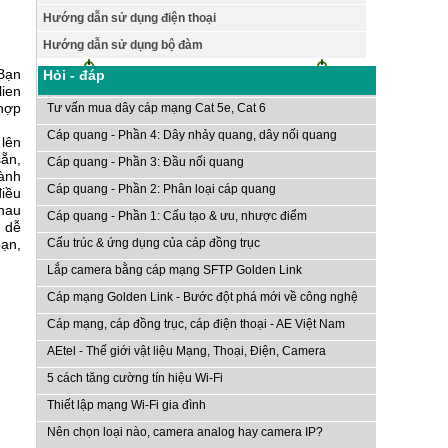
Hướng dẫn sử dụng điện thoại
Hướng dẫn sử dụng bộ đàm
 Bạn
Hỏi - đáp
lien
 hợp
Tư vấn mua dây cáp mạng Cat 5e, Cat 6
Cáp quang - Phần 4: Dây nhảy quang, dây nối quang
 lên
sẵn,
Cáp quang - Phần 3: Đầu nối quang
hành
Cáp quang - Phần 2: Phân loại cáp quang
điều
nhau
Cáp quang - Phần 1: Cấu tạo & ưu, nhược điểm
ể dễ
bạn,
Cấu trúc & ứng dụng của cáp đồng trục
Lắp camera bằng cáp mạng SFTP Golden Link
Cáp mạng Golden Link - Bước đột phá mới về công nghệ
Cáp mạng, cáp đồng trục, cáp điện thoại - AE Việt Nam
AEtel - Thế giới vật liệu Mạng, Thoại, Điện, Camera
5 cách tăng cường tín hiệu Wi-Fi
Thiết lập mạng Wi-Fi gia đình
Nên chọn loại nào, camera analog hay camera IP?