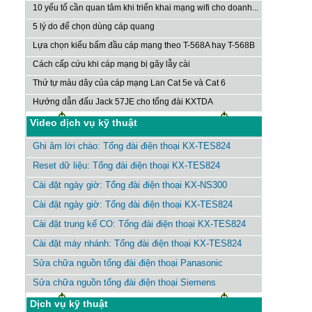
10 yếu tố cần quan tâm khi triển khai mạng wifi cho doanh...
5 lý do để chọn dùng cáp quang
Lựa chọn kiểu bấm đầu cáp mạng theo T-568A hay T-568B
Cách cấp cứu khi cáp mạng bị gãy lẫy cài
Thứ tự màu dây của cáp mạng Lan Cat 5e và Cat 6
Hướng dẫn đấu Jack 57JE cho tổng đài KXTDA
Video dịch vụ kỹ thuật
Ghi âm lời chào: Tổng đài điện thoại KX-TES824
Reset dữ liệu: Tổng đài điện thoại KX-TES824
Cài đặt ngày giờ: Tổng đài điện thoại KX-NS300
Cài đặt ngày giờ: Tổng đài điện thoại KX-TES824
Cài đặt trung kế CO: Tổng đài điện thoại KX-TES824
Cài đặt máy nhánh: Tổng đài điện thoại KX-TES824
Sửa chữa nguồn tổng đài điện thoại Panasonic
Sửa chữa nguồn tổng đài điện thoại Siemens
Dịch vụ kỹ thuật