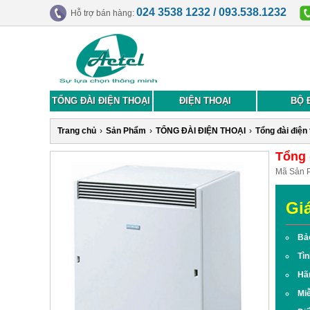
024 3538 1232 / 093.538.1232
Hỗ trợ bán hàng:
TỔNG ĐÀI ĐIỆN THOẠI
ĐIỆN THOẠI
BỘ 
Trang chủ
›
Sản Phẩm
›
TỔNG ĐÀI ĐIỆN THOẠI
›
Tổng đài điện
Tổng 
Mã Sản 
Gi
Bả
Tìn
Hã
Miễ