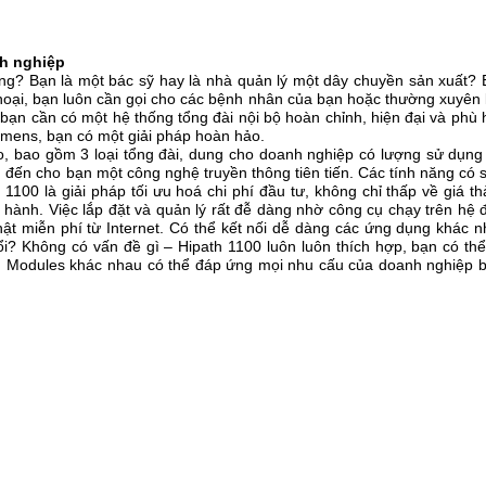
nh nghiệp
g? Bạn là một bác sỹ hay là nhà quản lý một dây chuyền sản xuất?
hoại, bạn luôn cần gọi cho các bệnh nhân của bạn hoặc thường xuyên 
bạn cần có một hệ thống tổng đài nội bộ hoàn chỉnh, hiện đại và phù
emens, bạn có một giải pháp hoàn hảo.
o, bao gồm 3 loại tổng đài, dung cho doanh nghiệp có lượng sử dụng
đến cho bạn một công nghệ truyền thông tiên tiến. Các tính năng có 
1100 là giải pháp tối ưu hoá chi phí đầu tư, không chỉ thấp về giá t
n hành. Việc lắp đặt và quản lý rất đễ dàng nhờ công cụ chạy trên hệ 
 miễn phí từ Internet. Có thể kết nối dễ dàng các ứng dụng khác 
i? Không có vấn đề gì – Hipath 1100 luôn luôn thích hợp, bạn có th
u Modules khác nhau có thể đáp ứng mọi nhu cấu của doanh nghiệp 