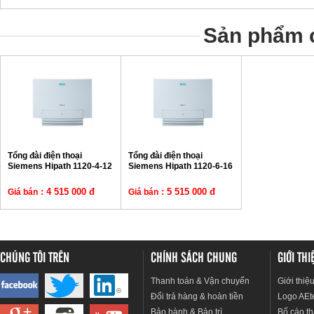
Sản phẩm c
Tổng đài điện thoại
Tổng đài điện thoại
Siemens Hipath 1120-4-12
Siemens Hipath 1120-6-16
: 4 515 000 đ
: 5 515 000 đ
Giá bán
Giá bán
CHÚNG TÔI TRÊN
CHÍNH SÁCH CHUNG
GIỚI TH
Thanh toán & Vận chuyển
Giới thiệ
Đổi trả hàng & hoàn tiền
Logo AEt
Bảo hành & Bảo trì
Bố cáo th