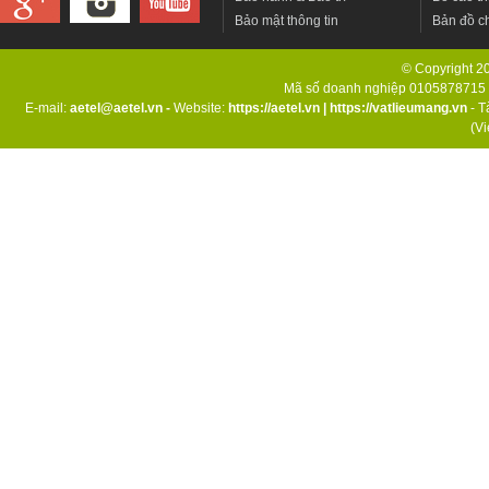
Bảo mật thông tin
Bản đồ c
© Copyright 201
Mã số doanh nghiệp 0105878715 d
E-mail:
aetel@aetel.vn -
Website:
https://aetel.vn
|
https://vatlieumang.vn
- T
(V