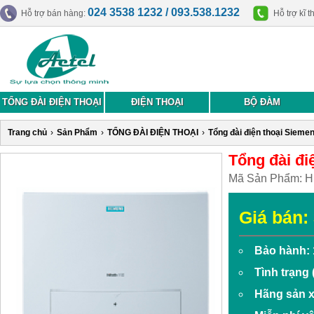
024 3538 1232 / 093.538.1232
Hỗ trợ bán hàng:
Hỗ trợ kĩ t
TỔNG ĐÀI ĐIỆN THOẠI
ĐIỆN THOẠI
BỘ ĐÀM
Trang chủ
›
Sản Phẩm
›
TỔNG ĐÀI ĐIỆN THOẠI
›
Tổng đài điện thoại Sieme
Tổng đài đi
Mã Sản Phẩm:
H
Giá bán:
Bảo hành: 
Tình trạng
Hãng sản x