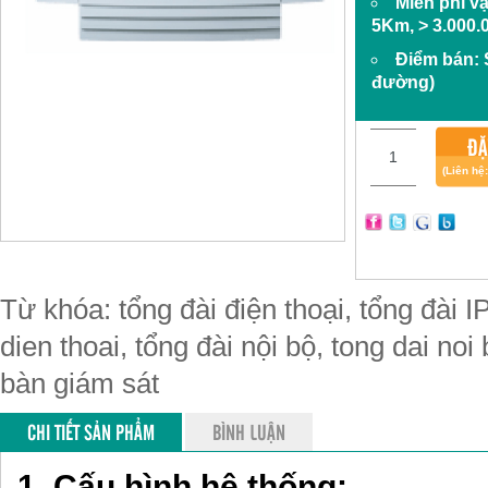
Miễn phí v
5Km, > 3.000.
Điểm bán:
đường)
ĐẶ
(Liên hệ
Từ khóa: tổng đài điện thoại, tổng đài IP
dien thoai, tổng đài nội bộ, tong dai noi
bàn giám sát
CHI TIẾT SẢN PHẨM
BÌNH LUẬN
1. Cấu hình hệ thống: