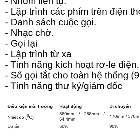
- Nhóm liên tụ.
- Lập trình các phím trên điện t
- Danh sách cuộc gọi.
- Nhạc chờ.
- Gọi lại
- Lập trình từ xa
- Tính năng kích hoạt rơ-le điện.
- Số gọi tắt cho toàn hệ thống (9
- Tính năng thư ký/giám đốc
Điều kiện môi trường
Hoạt động
Di chuyển
360mm / 288mm /
0
470mm / 370m
Nhiệt độ (
C)
64,4mm
Độ ẩm
60%
90%