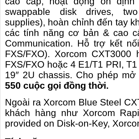
cao cấp, hoạt động ổn định
swappable disk drives, two
supplies), hoàn chỉnh đến tay 
các tính năng cơ bản & cao c
Communication. Hỗ trợ kết nối
FXS/FXO). Xorcom CXT3000 h
FXS/FXO hoặc 4 E1/T1 PRI, T1 C
19″ 2U chassis. Cho phép mở
550 cuộc gọi đồng thời.
Ngoài ra Xorcom Blue Steel CX
khách hàng như
Xorcom Rapi
provided on Disk-on-Key,
Xorco