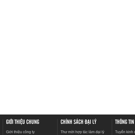
GIỚI THIỆU CHUNG
CHÍNH SÁCH ĐẠI LÝ
THÔNG TIN
Giới thiệu công ty
Thư mời hợp tác làm đại lý
Tuyển kinh