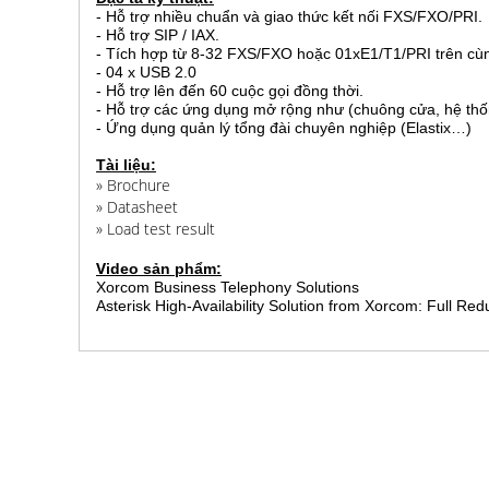
- Hỗ trợ nhiều chuẩn và giao thức kết nối FXS/FXO/PRI.
- Hỗ trợ SIP / IAX.
- Tích hợp từ 8-32 FXS/FXO hoặc 01xE1/T1/PRI trên cù
- 04 x USB 2.0
- Hỗ trợ lên đến 60 cuộc gọi đồng thời.
- Hỗ trợ các ứng dụng mở rộng như (chuông cửa, hệ thố
- Ứng dụng quản lý tổng đài chuyên nghiệp (Elastix…)
Tài liệu:
»
Brochure
»
Datasheet
»
Load test result
V
ideo sản phẩm:
Xorcom Business Telephony Solutions
Asterisk High-Availability Solution from Xorcom: Full 