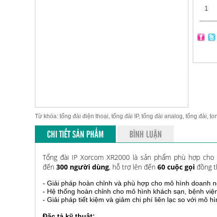
Từ khóa: tổng đài điện thoại, tổng đài IP, tổng đài analog, tổng đài, to
CHI TIẾT SẢN PHẨM
BÌNH LUẬN
Tổng đài IP Xorcom XR2000 là sản phẩm phù hợp cho 
đến
300 người dùng
, hỗ trợ lên đến
60 cuộc gọi
đồng t
- Giải pháp hoàn chỉnh và phù hợp cho mô hình doanh n
- Hệ thống hoàn chỉnh cho mô hình khách sạn, bệnh việ
- Giải pháp tiết kiệm và giảm chi phí liên lạc so với mô h
Đặc tả kỹ thuật: