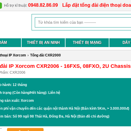
0948.82.86.09
Lắp đặt tổng đài điện thoại do
Hỗ trợ kĩ thuật:
ĐÀM
THIẾT BỊ AN NINH
THIẾT BỊ MẠNG
DÂY
 thoại IP Xorcom
›
Tổng đài CXR2000
đài IP Xorcom CXR2006 - 16FXS, 08FXO, 2U Chassis
Phẩm:
CXR2006
o hành: 12 tháng
h trạng (Còn hàng/Hết hàng): Liên hệ
ng sản xuất: Xorcom
n phí vận chuyển đến các quận nội thành Hà Nội (Bán kính 5Km, > 3.000.000đ)
ểm bán:
Số 99 ngõ 98 Thái Hà, Đống Đa, Hà Nội
(Bản đồ chỉ đường)