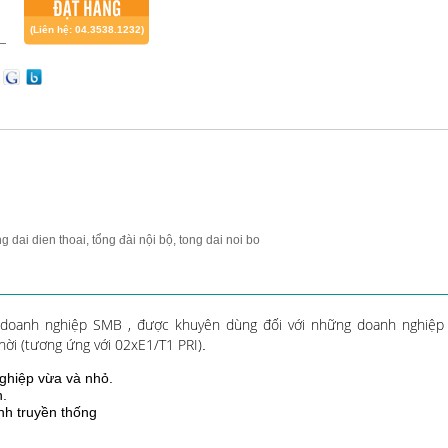
ĐẶT HÀNG
(Liên hệ: 04.3538.1232)
ng dai dien thoai, tổng đài nội bộ, tong dai noi bo
doanh nghiệp SMB , được khuyên dùng đối với những doanh nghiệp 
hời (tương ứng với 02xE1/T1 PRI)
.
ghiệp vừa và nhỏ.
n.
ình truyền thống