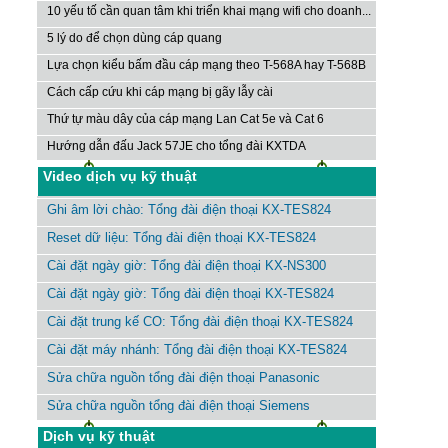
10 yếu tố cần quan tâm khi triển khai mạng wifi cho doanh...
5 lý do để chọn dùng cáp quang
Lựa chọn kiểu bấm đầu cáp mạng theo T-568A hay T-568B
Cách cấp cứu khi cáp mạng bị gãy lẫy cài
Thứ tự màu dây của cáp mạng Lan Cat 5e và Cat 6
Hướng dẫn đấu Jack 57JE cho tổng đài KXTDA
Video dịch vụ kỹ thuật
Ghi âm lời chào: Tổng đài điện thoại KX-TES824
Reset dữ liệu: Tổng đài điện thoại KX-TES824
Cài đặt ngày giờ: Tổng đài điện thoại KX-NS300
Cài đặt ngày giờ: Tổng đài điện thoại KX-TES824
Cài đặt trung kế CO: Tổng đài điện thoại KX-TES824
Cài đặt máy nhánh: Tổng đài điện thoại KX-TES824
Sửa chữa nguồn tổng đài điện thoại Panasonic
Sửa chữa nguồn tổng đài điện thoại Siemens
Dịch vụ kỹ thuật