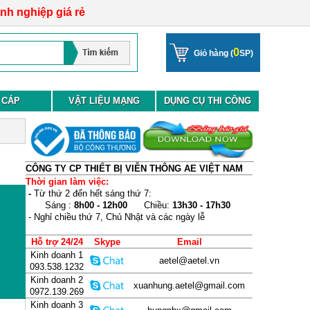
anh nghiệp giá rẻ
0
Giỏ hàng (
SP)
 CÁP
VẬT LIỆU MẠNG
DỤNG CỤ THI CÔNG
CÔNG TY CP THIẾT BỊ VIỄN THÔNG AE VIỆT NAM
Thời gian làm việc:
-
Từ thứ 2 đến hết sáng thứ 7:
Sáng :
8h00 - 12h00
Chiều:
13h30 - 17h30
- Nghỉ chiều thứ 7, Chủ Nhật và các ngày lễ
Hỗ trợ 24/24
Skype
Email
Kinh doanh 1
aetel@aetel.vn
093.538.1232
Kinh doanh 2
xuanhung.aetel@gmail.com
0972.139.269
Kinh doanh 3