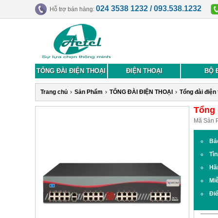
024 3538 1232 / 093.538.1232
Hỗ trợ bán hàng:
TỔNG ĐÀI ĐIỆN THOẠI
ĐIỆN THOẠI
BỘ 
Trang chủ
›
Sản Phẩm
›
TỔNG ĐÀI ĐIỆN THOẠI
›
Tổng đài điện
Tổng 
Mã Sản 
Bả
Tìn
Hã
Miễ
Đi