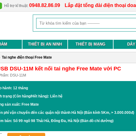
0948.82.86.09
Lắp đặt tổng đài điện thoại do
Hỗ trợ kĩ thuật:
ĐÀM
THIẾT BỊ AN NINH
THIẾT BỊ MẠNG
DÂY
›
Tai nghe điện thoại Free Mate
SB DSU-11M kết nối tai nghe Free Mate với PC
Phẩm:
DSU-11M
o hành: 12 tháng
h trạng (Còn hàng/Hết hàng): Liên hệ
ng sản xuất: Free Mate
n phí vận chuyển đến các quận nội thành Hà Nội (Bán kính 5Km, > 3.000.000đ)
ểm bán:
Số 99 ngõ 98 Thái Hà, Đống Đa, Hà Nội
(Bản đồ chỉ đường)