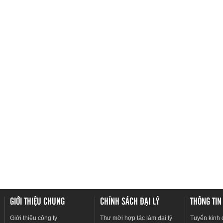
GIỚI THIỆU CHUNG
CHÍNH SÁCH ĐẠI LÝ
THÔNG TIN
Giới thiệu công ty
Thư mời hợp tác làm đại lý
Tuyển kinh