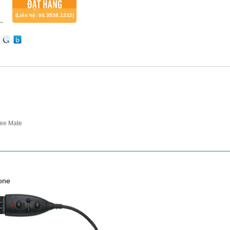
ĐẶT HÀNG
(Liên hệ: 04.3538.1232)
Free Mate
one