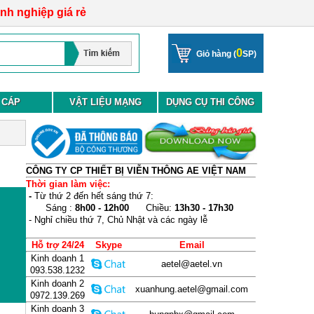
anh nghiệp giá rẻ
0
Giỏ hàng (
SP)
 CÁP
VẬT LIỆU MẠNG
DỤNG CỤ THI CÔNG
CÔNG TY CP THIẾT BỊ VIỄN THÔNG AE VIỆT NAM
Thời gian làm việc:
-
Từ thứ 2 đến hết sáng thứ 7:
Sáng :
8h00 - 12h00
Chiều:
13h30 - 17h30
- Nghỉ chiều thứ 7, Chủ Nhật và các ngày lễ
Hỗ trợ 24/24
Skype
Email
Kinh doanh 1
aetel@aetel.vn
093.538.1232
Kinh doanh 2
xuanhung.aetel@gmail.com
0972.139.269
Kinh doanh 3