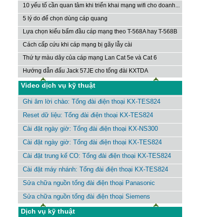
10 yếu tố cần quan tâm khi triển khai mạng wifi cho doanh...
5 lý do để chọn dùng cáp quang
Lựa chọn kiểu bấm đầu cáp mạng theo T-568A hay T-568B
Cách cấp cứu khi cáp mạng bị gãy lẫy cài
Thứ tự màu dây của cáp mạng Lan Cat 5e và Cat 6
Hướng dẫn đấu Jack 57JE cho tổng đài KXTDA
Video dịch vụ kỹ thuật
Ghi âm lời chào: Tổng đài điện thoại KX-TES824
Reset dữ liệu: Tổng đài điện thoại KX-TES824
Cài đặt ngày giờ: Tổng đài điện thoại KX-NS300
Cài đặt ngày giờ: Tổng đài điện thoại KX-TES824
Cài đặt trung kế CO: Tổng đài điện thoại KX-TES824
Cài đặt máy nhánh: Tổng đài điện thoại KX-TES824
Sửa chữa nguồn tổng đài điện thoại Panasonic
Sửa chữa nguồn tổng đài điện thoại Siemens
Dịch vụ kỹ thuật