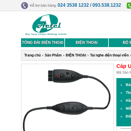
024 3538 1232 / 093.538.1232
Hỗ trợ bán hàng:
TỔNG ĐÀI ĐIỆN THOẠI
ĐIỆN THOẠI
BỘ 
Trang chủ
›
Sản Phẩm
›
ĐIỆN THOẠI
›
Tai nghe điện thoại viên
Cáp U
Mã Sản 
Bả
Tìn
Hã
Miễ
Đi