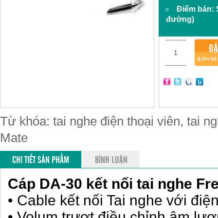
Điểm bán:
đường)
ĐẶ
(Liên hệ
Từ khóa: tai nghe điện thoại viên, tai n
Mate
CHI TIẾT SẢN PHẨM
BÌNH LUẬN
Cáp DA-30 kết nối tai nghe Fre
• Cable kết nối Tai nghe với điệ
• Volum trượt điều chỉnh âm lư