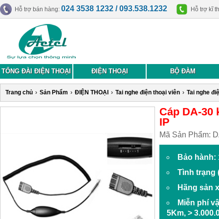
024 3538 1232 / 093.538.1232
Hỗ trợ bán hàng:
Hỗ trợ kĩ t
TỔNG ĐÀI ĐIỆN THOẠI
ĐIỆN THOẠI
BỘ ĐÀM
Trang chủ
›
Sản Phẩm
›
ĐIỆN THOẠI
›
Tai nghe điện thoại viên
›
Tai nghe đi
Cáp DA-30 k
IP
Mã Sản Phẩm:
D
Bảo hành: 
Tình trạng
Hãng sản x
Miễn phí v
5Km, > 3.000.