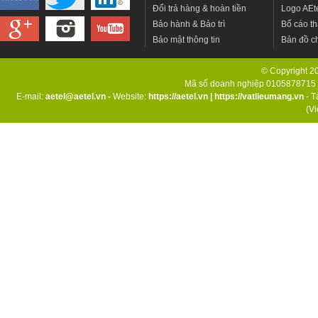
Đổi trả hàng & hoàn tiền
Logo AEt
Bảo hành & Bảo trì
Bố cáo th
Bảo mật thông tin
Bản đồ c
© Copyright 201
Mã số doanh nghiệp 0105878715 d
E-mail:
aetel@aetel.vn -
Website:
https://aetel.vn
|
https://vatlieumang.vn
- T
(V