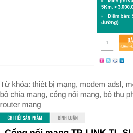
Miễn phí v
5Km, > 3.000.
Điểm bán:
đường)
ĐẶ
(Liên hệ
Từ khóa: thiết bị mạng, modem adsl, mo
bộ chia mạng, cổng nối mạng, bộ thu phá
router mạng
CHI TIẾT SẢN PHẨM
BÌNH LUẬN
Cổng nối mạng TP-LINK TL-S