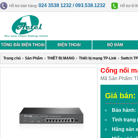
024 3538 1232 / 093.538.1232
Hỗ trợ bán hàng:
Hỗ trợ kĩ t
TỔNG ĐÀI ĐIỆN THOẠI
ĐIỆN THOẠI
BỘ ĐÀM
Trang chủ
›
Sản Phẩm
›
THIẾT BỊ MẠNG
›
Thiết bị mạng TP-Link
›
Switch TP
Cổng nối m
Mã Sản Phẩm:
T
Giá bán:
Bảo hành: 
Tình trạng
Hãng sản x