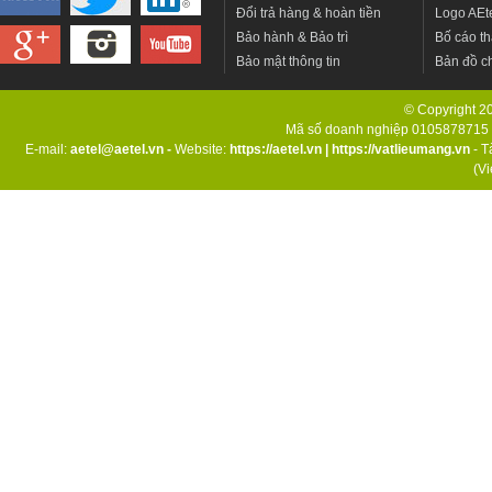
Đổi trả hàng & hoàn tiền
Logo AEt
Bảo hành & Bảo trì
Bố cáo th
Bảo mật thông tin
Bản đồ c
© Copyright 201
Mã số doanh nghiệp 0105878715 d
E-mail:
aetel@aetel.vn -
Website:
https://aetel.vn
|
https://vatlieumang.vn
- T
(V