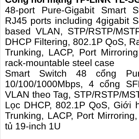
48-port Pure-Gigabit Smart 
RJ45 ports including 4gigabit S
based VLAN, STP/RSTP/MSTP,
DHCP Filtering, 802.1P QoS, Ra
Trunking, LACP, Port Mirrori
rack-mountable steel case
Smart Switch 48 cổng Pur
10/100/1000Mbps, 4 cổng SFP
VLAN theo Tag, STP/RSTP/MST
Lọc DHCP, 802.1P QoS, Giới h
Trunking, LACP, Port Mirrorin
tủ 19-inch 1U