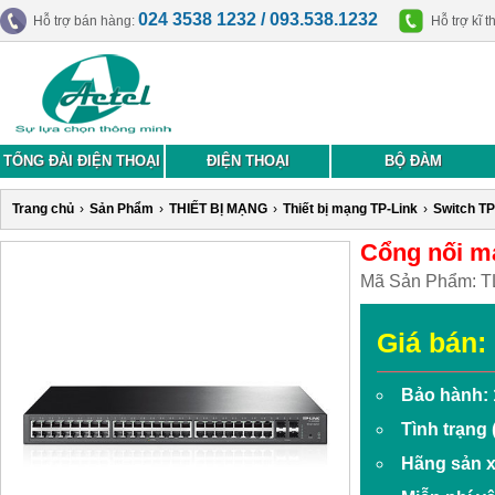
024 3538 1232 / 093.538.1232
Hỗ trợ bán hàng:
Hỗ trợ kĩ t
TỔNG ĐÀI ĐIỆN THOẠI
ĐIỆN THOẠI
BỘ ĐÀM
Trang chủ
›
Sản Phẩm
›
THIẾT BỊ MẠNG
›
Thiết bị mạng TP-Link
›
Switch TP
Cổng nối m
Mã Sản Phẩm:
T
Giá bán:
Bảo hành: 
Tình trạng
Hãng sản x