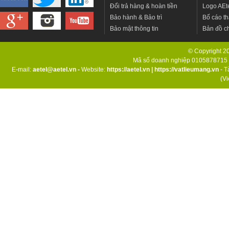
Đổi trả hàng & hoàn tiền
Logo AEt
Bảo hành & Bảo trì
Bố cáo th
Bảo mật thông tin
Bản đồ c
© Copyright 201
Mã số doanh nghiệp 0105878715 d
E-mail:
aetel@aetel.vn -
Website:
https://aetel.vn
|
https://vatlieumang.vn
- T
(V