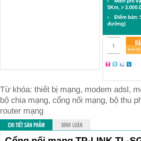
Miễn phí v
5Km, > 3.000.
Điểm bán:
đường)
ĐẶ
(Liên hệ
Từ khóa: thiết bị mạng, modem adsl, mo
bộ chia mạng, cổng nối mạng, bộ thu phá
router mạng
CHI TIẾT SẢN PHẨM
BÌNH LUẬN
Cổng nối mạng TP-LINK TL-S