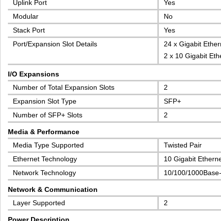
Uplink Port
Yes
Modular
No
Stack Port
Yes
Port/Expansion Slot Details
24 x Gigabit Ethe
2 x 10 Gigabit Eth
I/O Expansions
Number of Total Expansion Slots
2
Expansion Slot Type
SFP+
Number of SFP+ Slots
2
Media & Performance
Media Type Supported
Twisted Pair
Ethernet Technology
10 Gigabit Ethern
Network Technology
10/100/1000Base
Network & Communication
Layer Supported
2
Power Description