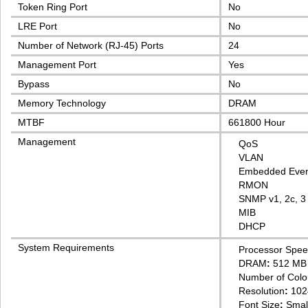
Token Ring Port
No
LRE Port
No
Number of Network (RJ-45) Ports
24
Management Port
Yes
Bypass
No
Memory Technology
DRAM
MTBF
661800 Hour
Management
QoS
VLAN
Embedded Even
RMON
SNMP v1, 2c, 3
MIB
DHCP
System Requirements
Processor Spe
DRAM
:
512 MB
Number of Colo
Resolution
:
102
Font Size
:
Smal