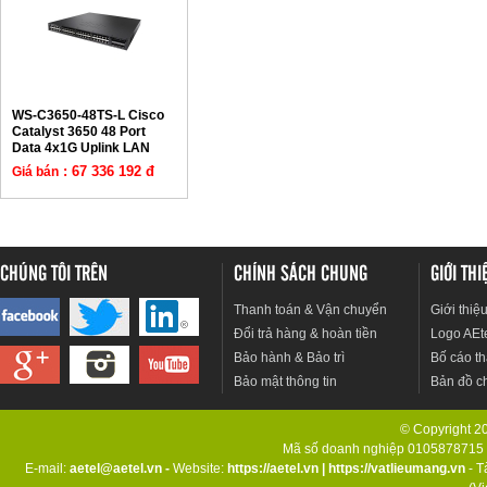
WS-C3650-48TS-L Cisco
Catalyst 3650 48 Port
Data 4x1G Uplink LAN
Base
: 67 336 192 đ
Giá bán
CHÚNG TÔI TRÊN
CHÍNH SÁCH CHUNG
GIỚI TH
Thanh toán & Vận chuyển
Giới thiệ
Đổi trả hàng & hoàn tiền
Logo AEt
Bảo hành & Bảo trì
Bố cáo th
Bảo mật thông tin
Bản đồ c
© Copyright 201
Mã số doanh nghiệp 0105878715 d
E-mail:
aetel@aetel.vn -
Website:
https://aetel.vn
|
https://vatlieumang.vn
- T