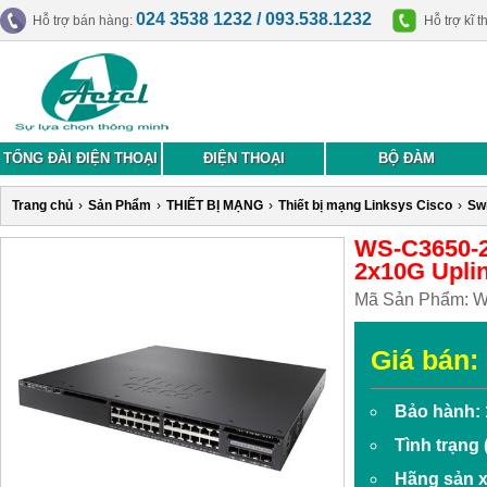
024 3538 1232 / 093.538.1232
Hỗ trợ bán hàng:
Hỗ trợ kĩ t
TỔNG ĐÀI ĐIỆN THOẠI
ĐIỆN THOẠI
BỘ ĐÀM
Trang chủ
›
Sản Phẩm
›
THIẾT BỊ MẠNG
›
Thiết bị mạng Linksys Cisco
›
Swi
WS-C3650-24
2x10G Upli
Mã Sản Phẩm:
W
Giá bán:
Bảo hành: 
Tình trạng
Hãng sản x