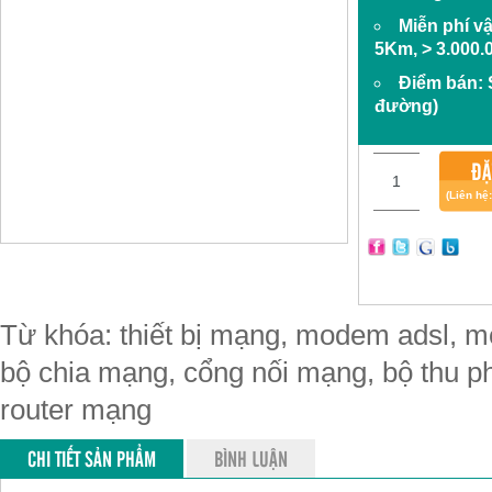
Miễn phí v
5Km, > 3.000.
Điểm bán:
đường)
ĐẶ
(Liên hệ
Từ khóa: thiết bị mạng, modem adsl, mo
bộ chia mạng, cổng nối mạng, bộ thu phá
router mạng
CHI TIẾT SẢN PHẨM
BÌNH LUẬN