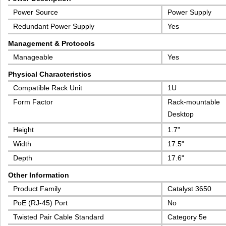
Power Source
Power Supply
Redundant Power Supply
Yes
Management & Protocols
Manageable
Yes
Physical Characteristics
Compatible Rack Unit
1U
Form Factor
Rack-mountable
Desktop
Height
1.7"
Width
17.5"
Depth
17.6"
Other Information
Product Family
Catalyst 3650
PoE (RJ-45) Port
No
Twisted Pair Cable Standard
Category 5e