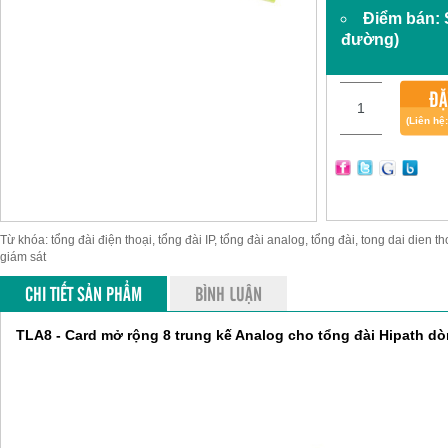
Điểm bán:
đường)
ĐẶ
(Liên hệ
Từ khóa: tổng đài điện thoại, tổng đài IP, tổng đài analog, tổng đài, tong dai dien th
giám sát
CHI TIẾT SẢN PHẨM
BÌNH LUẬN
TLA8 - Card mở rộng 8 trung kế Analog cho tổng đài Hipath d