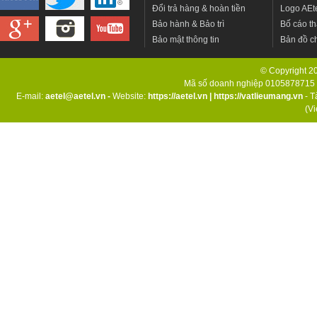
Đổi trả hàng & hoàn tiền
Logo AEt
Bảo hành & Bảo trì
Bố cáo th
Bảo mật thông tin
Bản đồ c
© Copyright 201
Mã số doanh nghiệp 0105878715 d
E-mail:
aetel@aetel.vn -
Website:
https://aetel.vn
|
https://vatlieumang.vn
- T
(V