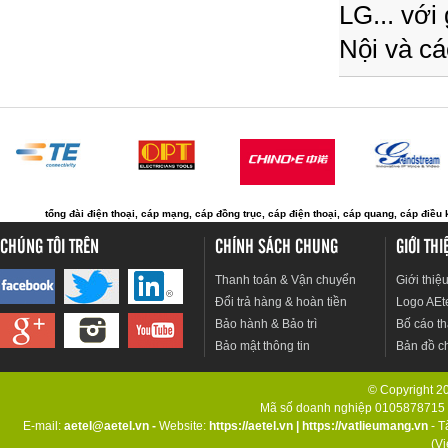
LG... với
Nội và cá
tổng đài điện thoại
,
cáp mạng
,
cáp đồng trục
,
cáp điện thoại
,
cáp quang
,
cáp điều 
CHÚNG TÔI TRÊN
CHÍNH SÁCH CHUNG
GIỚI TH
Thanh toán & Vận chuyển
Giới thiệ
Đổi trả hàng & hoàn tiền
Logo AEt
Bảo hành & Bảo trì
Bố cáo th
Bảo mật thông tin
Bản đồ c
© Copyright 201
Mã số doanh nghiệp 0105878715 d
E-mail:
aetel@aetel.vn -
Website:
https://aetel.vn
|
https://vatlieumang.vn
- T
(V