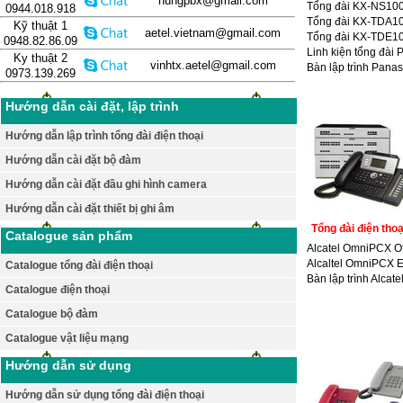
hungpbx@gmail.com
Tổng đài KX-NS10
0944.018.918
Tổng đài KX-TDA1
Kỹ thuật 1
aetel.vietnam@gmail.com
Tổng đài KX-TDE1
0948.82.86.09
Linh kiện tổng đài
Ky thuật 2
vinhtx.aetel@gmail.com
Bàn lập trình Pana
0973.139.269
Hướng dẫn cài đặt, lập trình
Hướng dẫn lập trình tổng đài điện thoại
Hướng dẫn cài đặt bộ đàm
Hướng dẫn cài đặt đầu ghi hình camera
Hướng dẫn cài đặt thiết bị ghi âm
Tổng đài điện thoạ
Catalogue sản phẩm
Alcatel OmniPCX Of
Alcaltel OmniPCX E
Catalogue tổng đài điện thoại
Bàn lập trình Alcate
Catalogue điện thoại
Catalogue bộ đàm
Catalogue vật liệu mạng
Hướng dẫn sử dụng
Hướng dẫn sử dụng tổng đài điện thoại