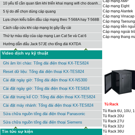
Cáp mạng AMP
10 yếu tố cần quan tâm khi triển khai mạng wifi cho doanh...
Cáp mạng Eight
Cáp mạng Alantek
5 lý do để chọn dùng cáp quang
Cáp mạng Vinacap
Lựa chọn kiểu bấm đầu cáp mạng theo T-568A hay T-568B
Cáp mạng Taesung
Cáp mạng liền ngu
Cách cấp cứu khi cáp mạng bị gãy lẫy cài
Cáp mạng ngoài trờ
Thứ tự màu dây của cáp mạng Lan Cat 5e và Cat 6
Cáp mạng thang m
Hướng dẫn đấu Jack 57JE cho tổng đài KXTDA
Video dịch vụ kỹ thuật
Ghi âm lời chào: Tổng đài điện thoại KX-TES824
Reset dữ liệu: Tổng đài điện thoại KX-TES824
Cài đặt ngày giờ: Tổng đài điện thoại KX-NS300
Cài đặt ngày giờ: Tổng đài điện thoại KX-TES824
Cài đặt trung kế CO: Tổng đài điện thoại KX-TES824
Tủ Rack
Cài đặt máy nhánh: Tổng đài điện thoại KX-TES824
Tủ Rack 6U, 10U, 
Sửa chữa nguồn tổng đài điện thoại Panasonic
Tủ Rack 20U
Tủ Rack 27U
Sửa chữa nguồn tổng đài điện thoại Siemens
Tủ Rack 32U
Tin tức sự kiện
Tủ Rack 36U