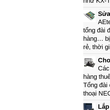
như KX-
Sửa
AEte
tổng đài 
hàng… bị 
rẻ, thời 
Cho
Các 
hàng thuê
Tổng đài 
thoại N
Lắp 