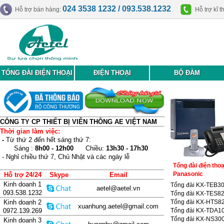
024 3538 1232 / 093.538.1232
Hỗ trợ bán hàng:
Hỗ trợ kĩ t
TỔNG ĐÀI ĐIỆN THOẠI
ĐIỆN THOẠI
BỘ ĐÀM
CÔNG TY CP THIẾT BỊ VIỄN THÔNG AE VIỆT NAM
Thời gian làm việc:
-
Từ thứ 2 đến hết sáng thứ 7:
Sáng :
8h00 - 12h00
Chiều:
13h30 - 17h30
- Nghỉ chiều thứ 7, Chủ Nhật và các ngày lễ
Tổng đài điện thoạ
Panasonic
Hỗ trợ 24/24
Skype
Email
Kinh doanh 1
Tổng đài KX-TEB3
aetel@aetel.vn
093.538.1232
Tổng đài KX-TES8
Kinh doanh 2
Tổng đài KX-HTS8
xuanhung.aetel@gmail.com
0972.139.269
Tổng đài KX-TDA1
Tổng đài KX-NS30
Kinh doanh 3