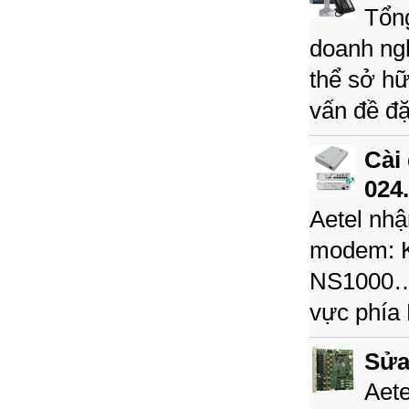
Tổng
doanh ng
thể sở hữu
vấn đề đặ
Cài 
024
Aetel nhậ
modem: 
NS1000… t
vực phía 
Sửa
Aete