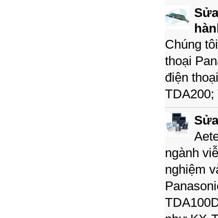
Sửa
hàn
Chúng tôi
thoại Pan
điện tho
TDA200; 
Sửa
Aete
ngành viễ
nghiệm và
Panasoni
TDA100D