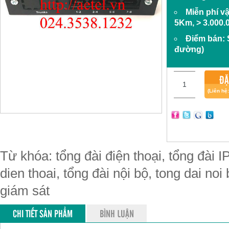
Miễn phí v
5Km, > 3.000.
Điểm bán:
đường)
ĐẶ
(Liên hệ
Từ khóa: tổng đài điện thoại, tổng đài IP
dien thoai, tổng đài nội bộ, tong dai noi
giám sát
CHI TIẾT SẢN PHẨM
BÌNH LUẬN