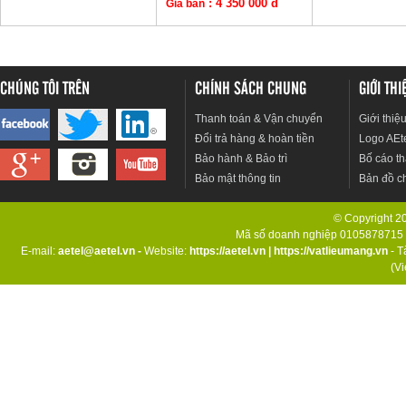
: 4 350 000 đ
Giá bán
CHÚNG TÔI TRÊN
CHÍNH SÁCH CHUNG
GIỚI TH
Thanh toán & Vận chuyển
Giới thiệ
Đổi trả hàng & hoàn tiền
Logo AEt
Bảo hành & Bảo trì
Bố cáo th
Bảo mật thông tin
Bản đồ c
© Copyright 201
Mã số doanh nghiệp 0105878715 d
E-mail:
aetel@aetel.vn -
Website:
https://aetel.vn
|
https://vatlieumang.vn
- T
(V