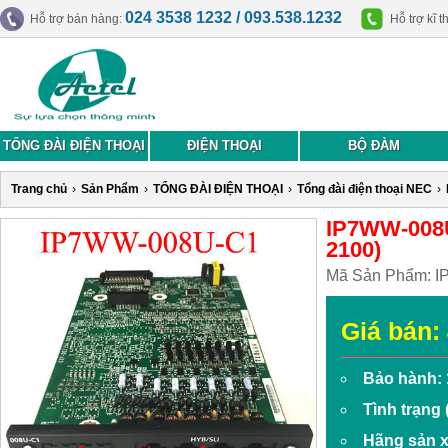
024 3538 1232 / 093.538.1232
Hỗ trợ bán hàng:
Hỗ trợ kĩ t
TỔNG ĐÀI ĐIỆN THOẠI
ĐIỆN THOẠI
BỘ ĐÀM
Trang chủ
›
Sản Phẩm
›
TỔNG ĐÀI ĐIỆN THOẠI
›
Tổng đài điện thoại NEC
›
IP7WW-008U
2100)
Mã Sản Phẩm:
I
Giá bán:
Bảo hành: 
Tình trạng
Hãng sản 