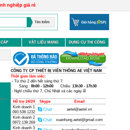
anh nghiệp giá rẻ
0
Giỏ hàng (
SP)
 CÁP
VẬT LIỆU MẠNG
DỤNG CỤ THI CÔNG
CÔNG TY CP THIẾT BỊ VIỄN THÔNG AE VIỆT NAM
Thời gian làm việc:
-
Từ thứ 2 đến hết sáng thứ 7:
Sáng :
8h00 - 12h00
Chiều:
13h30 - 17h30
- Nghỉ chiều thứ 7, Chủ Nhật và các ngày lễ
Hỗ trợ 24/24
Skype
Email
Kinh doanh 1
aetel@aetel.vn
093.538.1232
Kinh doanh 2
xuanhung.aetel@gmail.com
0972.139.269
Kinh doanh 3