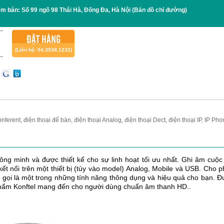
ểm bán:
Số 99 ngõ 98 Thái Hà, Đống Đa, Hà Nội
(Bản đồ chỉ đường)
ĐẶT HÀNG
(Liên hệ: 04.3538.1232)
onferent, điện thoại để bàn, điện thoại Analog, điện thoại Dect, điện thoại IP, IP Ph
ng minh và được thiết kế cho sự linh hoạt tối ưu nhất. Ghi âm cuộc
ết nối trên một thiết bị (tùy vào model) Analog, Mobile và USB. Cho 
 gọi là một trong những tính năng thông dụng và hiệu quả cho bạn. 
hẩm Konftel mang đến cho người dùng chuẩn âm thanh HD..