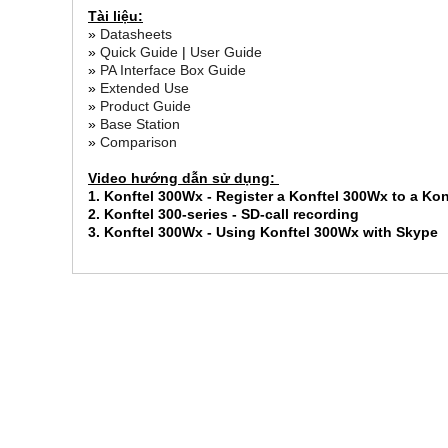
Tài liệu:
»
Datasheets
»
Quick Guide
|
User Guide
»
PA Interface Box Guide
»
Extended Use
»
Product Guide
»
Base Station
»
Comparison
Video hướng dẫn sử dụng:
1.
Konftel 300Wx - Register a Konftel 300Wx to a Ko
2.
Konftel 300-series - SD-call recording
3.
Konftel 300Wx - Using Konftel 300Wx with Skype