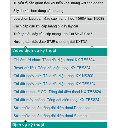
10 yếu tố cần quan tâm khi triển khai mạng wifi cho doanh...
5 lý do để chọn dùng cáp quang
Lựa chọn kiểu bấm đầu cáp mạng theo T-568A hay T-568B
Cách cấp cứu khi cáp mạng bị gãy lẫy cài
Thứ tự màu dây của cáp mạng Lan Cat 5e và Cat 6
Hướng dẫn đấu Jack 57JE cho tổng đài KXTDA
Video dịch vụ kỹ thuật
Ghi âm lời chào: Tổng đài điện thoại KX-TES824
Reset dữ liệu: Tổng đài điện thoại KX-TES824
Cài đặt ngày giờ: Tổng đài điện thoại KX-NS300
Cài đặt ngày giờ: Tổng đài điện thoại KX-TES824
Cài đặt trung kế CO: Tổng đài điện thoại KX-TES824
Cài đặt máy nhánh: Tổng đài điện thoại KX-TES824
Sửa chữa nguồn tổng đài điện thoại Panasonic
Sửa chữa nguồn tổng đài điện thoại Siemens
Dịch vụ kỹ thuật