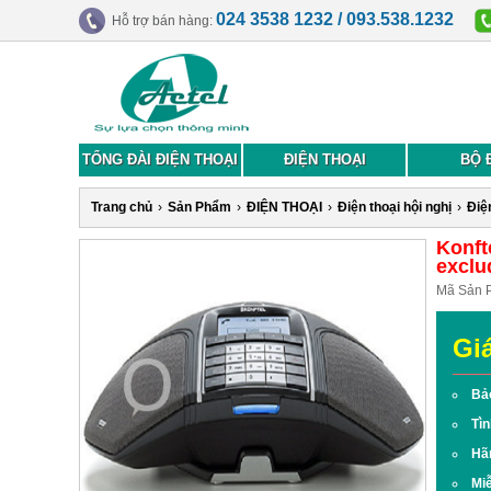
024 3538 1232 / 093.538.1232
Hỗ trợ bán hàng:
TỔNG ĐÀI ĐIỆN THOẠI
ĐIỆN THOẠI
BỘ 
Trang chủ
›
Sản Phẩm
›
ĐIỆN THOẠI
›
Điện thoại hội nghị
›
Điện
Konft
exclu
Mã Sản 
Gi
Bả
Tìn
Hã
Miễ