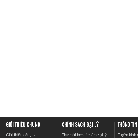
GIỚI THIỆU CHUNG
CHÍNH SÁCH ĐẠI LÝ
THÔNG TIN
Giới thiệu công ty
Thư mời hợp tác làm đại lý
Tuyển kinh