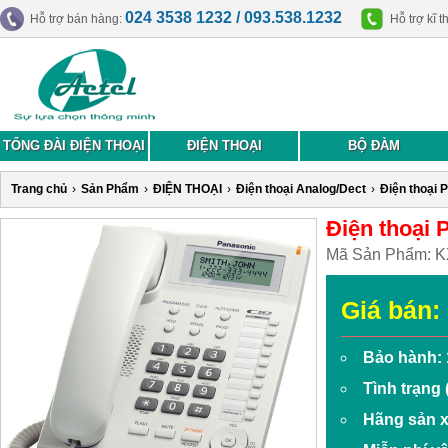
024 3538 1232 / 093.538.1232
Hỗ trợ bán hàng:
Hỗ trợ kĩ t
TỔNG ĐÀI ĐIỆN THOẠI
ĐIỆN THOẠI
BỘ ĐÀM
Trang chủ
›
Sản Phẩm
›
ĐIỆN THOẠI
›
Điện thoại Analog/Dect
›
Điện thoại 
Điện thoại
Mã Sản Phẩm:
K
Giá bán:
Bảo hành: 
Tình trạng
Hãng sản x