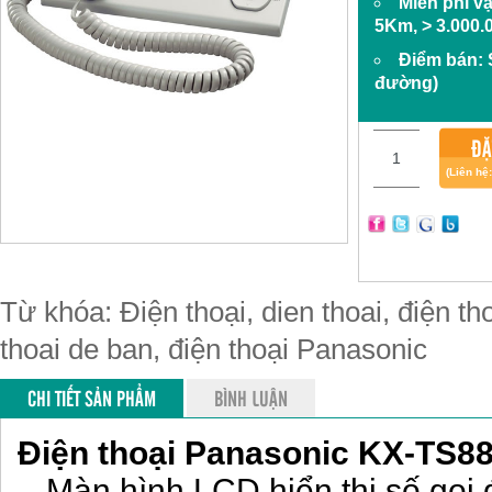
Miễn phí v
5Km, > 3.000.
Điểm bán:
đường)
ĐẶ
(Liên hệ
Từ khóa: Điện thoại, dien thoai, điện th
thoai de ban, điện thoại Panasonic
CHI TIẾT SẢN PHẨM
BÌNH LUẬN
Điện thoại Panasonic KX-TS8
- Màn hình LCD hiển thị số
gọi 