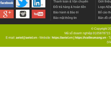
Thanh toán & Vận chuyển
Giới thiệ
Đổi trả hàng & hoàn tiền
Logo AEt
Bảo hành & Bảo trì
Bố cáo th
Bảo mật thông tin
Bản đồ c
© Copyright 201
Mã số doanh nghiệp 0105878715 d
E-mail:
aetel@aetel.vn -
Website:
https://aetel.vn
|
https://vatlieumang.vn
- T
(V