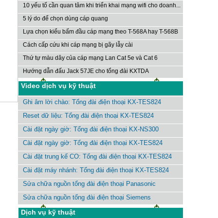
10 yếu tố cần quan tâm khi triển khai mạng wifi cho doanh...
5 lý do để chọn dùng cáp quang
Lựa chọn kiểu bấm đầu cáp mạng theo T-568A hay T-568B
Cách cấp cứu khi cáp mạng bị gãy lẫy cài
Thứ tự màu dây của cáp mạng Lan Cat 5e và Cat 6
Hướng dẫn đấu Jack 57JE cho tổng đài KXTDA
Video dịch vụ kỹ thuật
Ghi âm lời chào: Tổng đài điện thoại KX-TES824
Reset dữ liệu: Tổng đài điện thoại KX-TES824
Cài đặt ngày giờ: Tổng đài điện thoại KX-NS300
Cài đặt ngày giờ: Tổng đài điện thoại KX-TES824
Cài đặt trung kế CO: Tổng đài điện thoại KX-TES824
Cài đặt máy nhánh: Tổng đài điện thoại KX-TES824
Sửa chữa nguồn tổng đài điện thoại Panasonic
Sửa chữa nguồn tổng đài điện thoại Siemens
Dịch vụ kỹ thuật