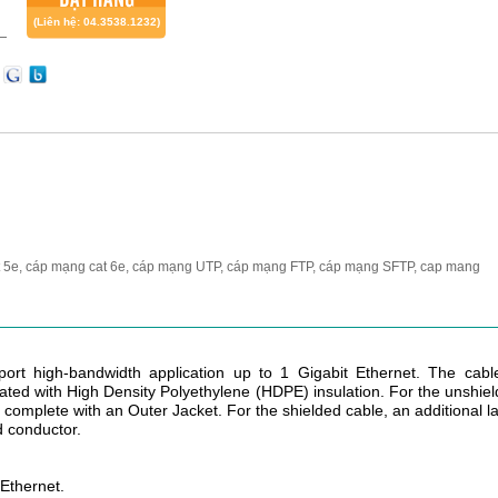
(Liên hệ: 04.3538.1232)
t 5e, cáp mạng cat 6e, cáp mạng UTP, cáp mạng FTP, cáp mạng SFTP, cap mang
ort high-bandwidth application up to 1 Gigabit Ethernet. The cabl
ted with High Density Polyethylene (HDPE) insulation. For the unshie
d complete with an Outer Jacket. For the shielded cable, an additional l
d conductor.
 Ethernet.