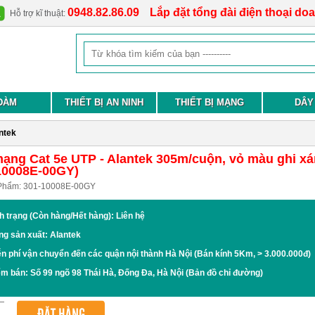
0948.82.86.09
Lắp đặt tổng đài điện thoại do
Hỗ trợ kĩ thuật:
ĐÀM
THIẾT BỊ AN NINH
THIẾT BỊ MẠNG
DÂY
ntek
ạng Cat 5e UTP - Alantek 305m/cuộn, vỏ màu ghi x
10008E-00GY)
Phẩm:
301-10008E-00GY
h trạng (Còn hàng/Hết hàng): Liên hệ
ng sản xuất: Alantek
n phí vận chuyển đến các quận nội thành Hà Nội (Bán kính 5Km, > 3.000.000đ)
ểm bán:
Số 99 ngõ 98 Thái Hà, Đống Đa, Hà Nội
(Bản đồ chỉ đường)
ĐẶT HÀNG