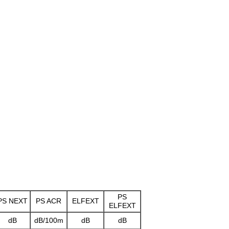
PS
PS NEXT
PS ACR
ELFEXT
ELFEXT
dB
dB/100m
dB
dB