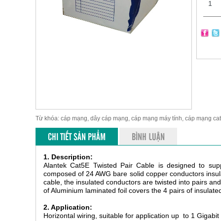
Từ khóa: cáp mạng, dây cáp mạng, cáp mạng máy tính, cáp mạng ca
CHI TIẾT SẢN PHẨM
BÌNH LUẬN
1. Description:
Alantek Cat5E Twisted Pair Cable is designed to supp
composed of 24 AWG bare solid copper conductors insula
cable, the insulated conductors are twisted into pairs an
of Aluminium laminated foil covers the 4 pairs of insulate
2. Application:
Horizontal wiring, suitable for application up to 1 Gigabit