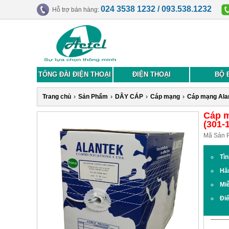
024 3538 1232 / 093.538.1232
Hỗ trợ bán hàng:
TỔNG ĐÀI ĐIỆN THOẠI
ĐIỆN THOẠI
BỘ 
Trang chủ
›
Sản Phẩm
›
DÂY CÁP
›
Cáp mạng
›
Cáp mạng Ala
Cáp m
(301-
Mã Sản 
Tìn
Hã
Miễ
Đi