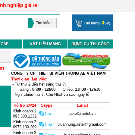
anh nghiệp giá rẻ
0
Giỏ hàng (
SP)
 CÁP
VẬT LIỆU MẠNG
DỤNG CỤ THI CÔNG
ám
CÔNG TY CP THIẾT BỊ VIỄN THÔNG AE VIỆT NAM
Thời gian làm việc:
-
Từ thứ 2 đến hết sáng thứ 7:
Sáng :
8h00 - 12h00
Chiều:
13h30 - 17h30
- Nghỉ chiều thứ 7, Chủ Nhật và các ngày lễ
Hỗ trợ 24/24
Skype
Email
Kinh doanh 1
aetel@aetel.vn
093.538.1232
Kinh doanh 2
xuanhung.aetel@gmail.com
0972.139.269
Kinh doanh 3