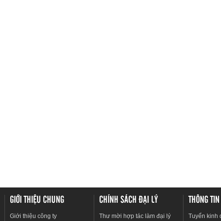
GIỚI THIỆU CHUNG
CHÍNH SÁCH ĐẠI LÝ
THÔNG TIN
Giới thiệu công ty
Thư mời hợp tác làm đại lý
Tuyển kinh