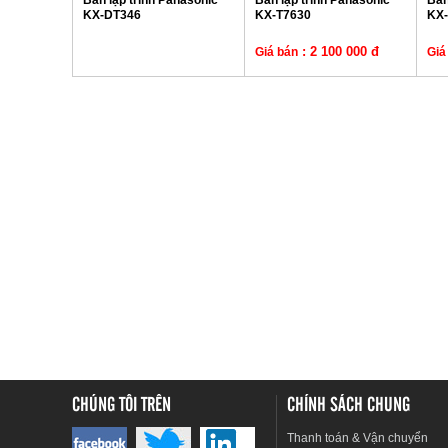
Bàn lập trình Panasonic
Bàn lập trình Panasonic
Bàn
KX-DT346
KX-T7630
KX-
: 2 100 000 đ
Giá bán
Giá
CHÚNG TÔI TRÊN
CHÍNH SÁCH CHUNG
Thanh toán & Vận chuyển