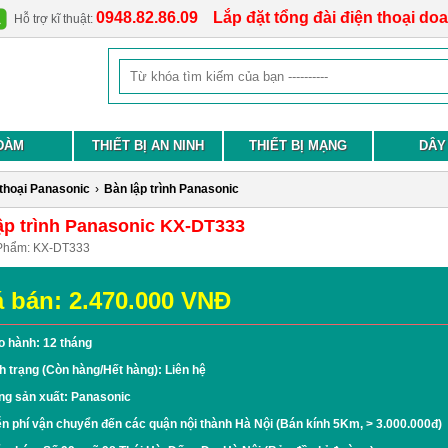
0948.82.86.09
Lắp đặt tổng đài điện thoại do
Hỗ trợ kĩ thuật:
ĐÀM
THIẾT BỊ AN NINH
THIẾT BỊ MẠNG
DÂY
 thoại Panasonic
›
Bàn lập trình Panasonic
ập trình Panasonic KX-DT333
Phẩm:
KX-DT333
á bán:
2.470.000
VNĐ
o hành: 12 tháng
h trạng (Còn hàng/Hết hàng): Liên hệ
ng sản xuất: Panasonic
n phí vận chuyển đến các quận nội thành Hà Nội (Bán kính 5Km, > 3.000.000đ)