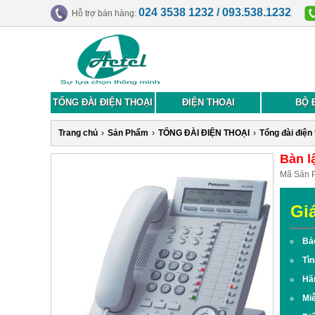
024 3538 1232 / 093.538.1232
Hỗ trợ bán hàng:
TỔNG ĐÀI ĐIỆN THOẠI
ĐIỆN THOẠI
BỘ 
Trang chủ
›
Sản Phẩm
›
TỔNG ĐÀI ĐIỆN THOẠI
›
Tổng đài điện
Bàn l
Mã Sản 
Gi
Bả
Tìn
Hã
Miễ