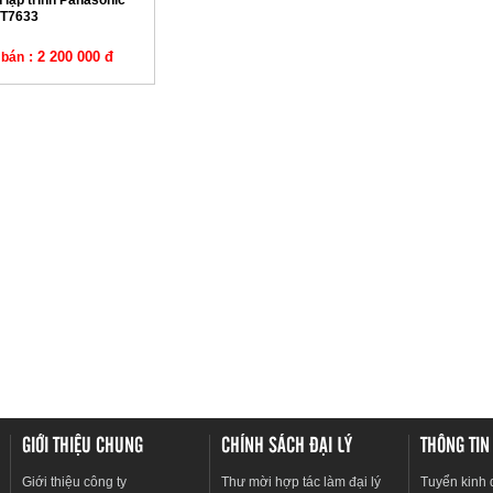
 lập trình Panasonic
T7633
: 2 200 000 đ
 bán
GIỚI THIỆU CHUNG
CHÍNH SÁCH ĐẠI LÝ
THÔNG TIN
Giới thiệu công ty
Thư mời hợp tác làm đại lý
Tuyển kinh