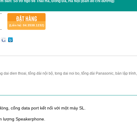
ểm bán:
Số 99 ngõ 98 Thái Hà, Đống Đa, Hà Nội
(Bản đồ chỉ đường)
ĐẶT HÀNG
(Liên hệ: 04.3538.1232)
ng dai dien thoai, tổng đài nội bộ, tong dai noi bo, tổng đài Panasonic, bàn lập trình
 dòng, cổng data port kết nối với một máy SL.
 âm lượng Speakerphone.