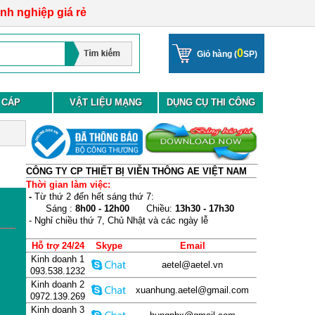
anh nghiệp giá rẻ
0
Giỏ hàng (
SP)
 CÁP
VẬT LIỆU MẠNG
DỤNG CỤ THI CÔNG
CÔNG TY CP THIẾT BỊ VIỄN THÔNG AE VIỆT NAM
Thời gian làm việc:
-
Từ thứ 2 đến hết sáng thứ 7:
Sáng :
8h00 - 12h00
Chiều:
13h30 - 17h30
- Nghỉ chiều thứ 7, Chủ Nhật và các ngày lễ
Hỗ trợ 24/24
Skype
Email
Kinh doanh 1
aetel@aetel.vn
093.538.1232
Kinh doanh 2
xuanhung.aetel@gmail.com
0972.139.269
Kinh doanh 3