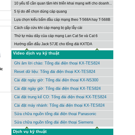
10 yếu tố cần quan tâm khi triển khai mạng wifi cho doanh...
5 lý do để chọn dùng cáp quang
Lựa chọn kiểu bấm đầu cáp mạng theo T-568A hay T-568B
Cách cấp cứu khi cáp mạng bị gãy lẫy cài
Thứ tự màu dây của cáp mạng Lan Cat 5e và Cat 6
Hướng dẫn đấu Jack 57JE cho tổng đài KXTDA
Video dịch vụ kỹ thuật
Ghi âm lời chào: Tổng đài điện thoại KX-TES824
ic
Reset dữ liệu: Tổng đài điện thoại KX-TES824
Cài đặt ngày giờ: Tổng đài điện thoại KX-NS300
Cài đặt ngày giờ: Tổng đài điện thoại KX-TES824
Cài đặt trung kế CO: Tổng đài điện thoại KX-TES824
Cài đặt máy nhánh: Tổng đài điện thoại KX-TES824
Sửa chữa nguồn tổng đài điện thoại Panasonic
Sửa chữa nguồn tổng đài điện thoại Siemens
Dịch vụ kỹ thuật